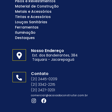
Pisos e Revestimentos
Material de Construção
Metais e Acessórios
Tintas e Acessórios
Louças Sanitárias
Ferramentas
Iluminação
Destaques
Nosso Endereço
Est. dos Bandeirantes, 384
Taquara - Jacarepaguá
Contato
(21) 2445-0209
(21) 3342-2215
(21) 2427-3201
comercial@acasadoconstrutor.com.br