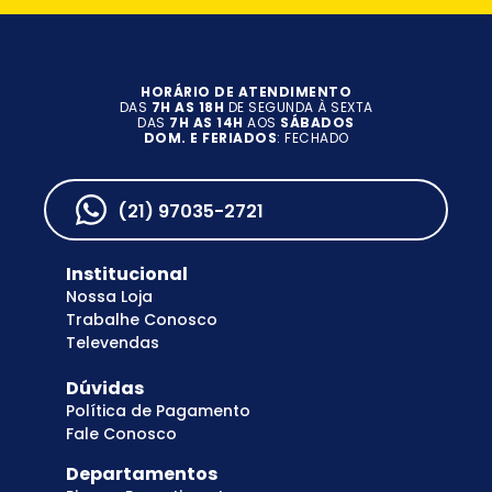
HORÁRIO DE ATENDIMENTO
DAS
7H AS 18H
DE SEGUNDA À SEXTA
DAS
7H AS 14H
AOS
SÁBADOS
DOM. E FERIADOS
: FECHADO
(21) 97035-2721
Institucional
Nossa Loja
Trabalhe Conosco
Televendas
Dúvidas
Política de Pagamento
Fale Conosco
Departamentos