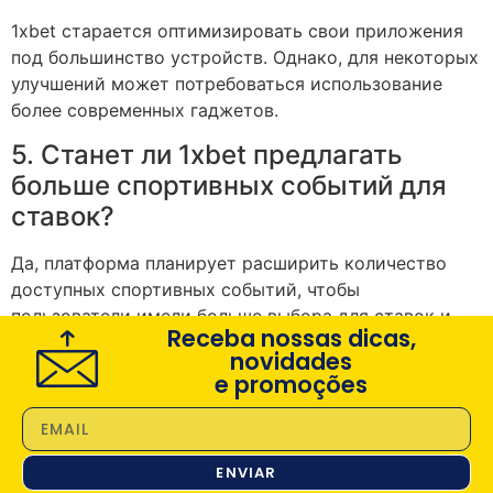
1xbet старается оптимизировать свои приложения
под большинство устройств. Однако, для некоторых
улучшений может потребоваться использование
более современных гаджетов.
5. Станет ли 1xbet предлагать
больше спортивных событий для
ставок?
Да, платформа планирует расширить количество
доступных спортивных событий, чтобы
пользователи имели больше выбора для ставок и
Receba nossas dicas,
просмотров.
novidades
e promoções
ENVIAR