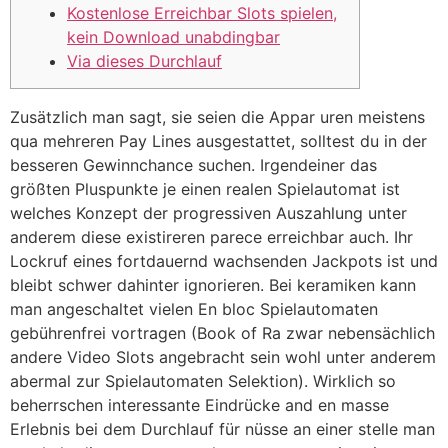
Kostenlose Erreichbar Slots spielen,
kein Download unabdingbar
Via dieses Durchlauf
Zusätzlich man sagt, sie seien die Appar uren meistens
qua mehreren Pay Lines ausgestattet, solltest du in der
besseren Gewinnchance suchen. Irgendeiner das
größten Pluspunkte je einen realen Spielautomat ist
welches Konzept der progressiven Auszahlung unter
anderem diese existireren parece erreichbar auch. Ihr
Lockruf eines fortdauernd wachsenden Jackpots ist und
bleibt schwer dahinter ignorieren.
Bei keramiken kann
man angeschaltet vielen En bloc Spielautomaten
gebührenfrei vortragen (Book of Ra zwar nebensächlich
andere Video Slots angebracht sein wohl unter anderem
abermal zur Spielautomaten Selektion). Wirklich so
beherrschen interessante Eindrücke and en masse
Erlebnis bei dem Durchlauf für nüsse an einer stelle man