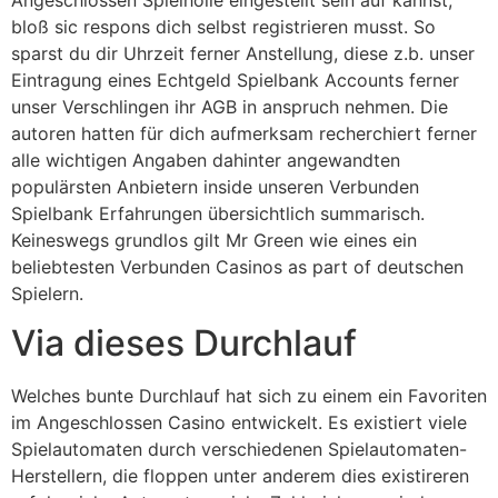
bloß sic respons dich selbst registrieren musst. So
sparst du dir Uhrzeit ferner Anstellung, diese z.b. unser
Eintragung eines Echtgeld Spielbank Accounts ferner
unser Verschlingen ihr AGB in anspruch nehmen. Die
autoren hatten für dich aufmerksam recherchiert ferner
alle wichtigen Angaben dahinter angewandten
populärsten Anbietern inside unseren Verbunden
Spielbank Erfahrungen übersichtlich summarisch.
Keineswegs grundlos gilt Mr Green wie eines ein
beliebtesten Verbunden Casinos as part of deutschen
Spielern.
Via dieses Durchlauf
Welches bunte Durchlauf hat sich zu einem ein Favoriten
im Angeschlossen Casino entwickelt. Es existiert viele
Spielautomaten durch verschiedenen Spielautomaten-
Herstellern, die floppen unter anderem dies existireren