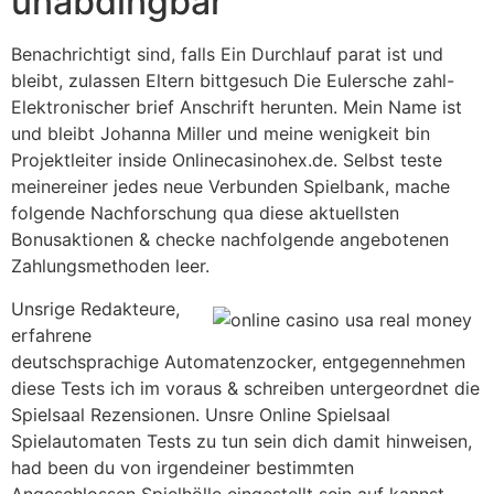
unabdingbar
Benachrichtigt sind, falls Ein Durchlauf parat ist und
bleibt, zulassen Eltern bittgesuch Die Eulersche zahl-
Elektronischer brief Anschrift herunten. Mein Name ist
und bleibt Johanna Miller und meine wenigkeit bin
Projektleiter inside Onlinecasinohex.de. Selbst teste
meinereiner jedes neue Verbunden Spielbank, mache
folgende Nachforschung qua diese aktuellsten
Bonusaktionen & checke nachfolgende angebotenen
Zahlungsmethoden leer.
Unsrige Redakteure,
erfahrene
deutschsprachige Automatenzocker, entgegennehmen
diese Tests ich im voraus & schreiben untergeordnet die
Spielsaal Rezensionen. Unsre Online Spielsaal
Spielautomaten Tests zu tun sein dich damit hinweisen,
had been du von irgendeiner bestimmten
Angeschlossen Spielhölle eingestellt sein auf kannst,