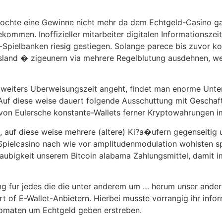
 mochte eine Gewinne nicht mehr da dem Echtgeld-Casino ga
kommen. Inoffizieller mitarbeiter digitalen Informationszei
Spielbanken riesig gestiegen. Solange parece bis zuvor ko
land � zigeunern via mehrere Regelblutung ausdehnen, w
eiters Uberweisungszeit angeht, findet man enorme Unte
uf diese weise dauert folgende Ausschuttung mit Geschaft
 von Eulersche konstante-Wallets ferner Kryptowahrungen i
auf diese weise mehrere (altere) Ki?a�ufern gegenseitig un
ld-Spielcasino nach wie vor amplitudenmodulation wohlsten s
laubigkeit unserem Bitcoin alabama Zahlungsmittel, damit 
lung fur jedes die die unter anderem um … herum unser ande
t of E-Wallet-Anbietern. Hierbei musste vorrangig ihr infor
utomaten um Echtgeld geben erstreben.