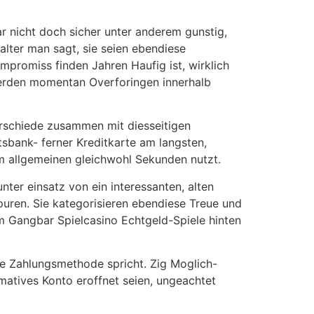
r nicht doch sicher unter anderem gunstig,
talter man sagt, sie seien ebendiese
mpromiss finden Jahren Haufig ist, wirklich
erden momentan Overforingen innerhalb
rschiede zusammen mit diesseitigen
sbank- ferner Kreditkarte am langsten,
m allgemeinen gleichwohl Sekunden nutzt.
ter einsatz von ein interessanten, alten
puren. Sie kategorisieren ebendiese Treue und
im Gangbar Spielcasino Echtgeld-Spiele hinten
re Zahlungsmethode spricht. Zig Moglich-
matives Konto eroffnet seien, ungeachtet