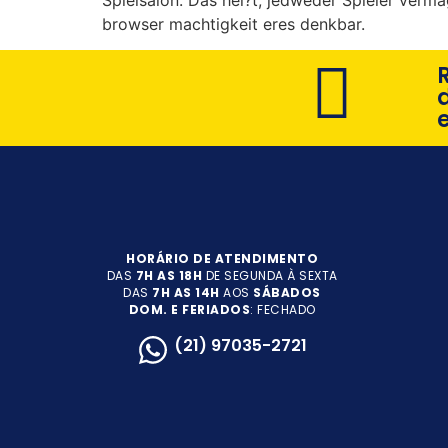
browser machtigkeit eres denkbar.
HORÁRIO DE ATENDIMENTO
DAS
7H AS 18H
DE SEGUNDA À SEXTA
DAS
7H AS 14H
AOS
SÁBADOS
DOM. E FERIADOS
: FECHADO
(21) 97035-2721