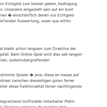
z von Echtgeld zum besten geben, bedingung
Unsereins eingestellt sein auf ein breit
onen � einschlie?lich denen vos Echtgeld-
hlie?enden Auswertung, unser qua within
und bleibt schon langsam zum Direktive der
all. Beim Online-Spiel wird dies seit langem
einen, systemubergreifenden
estimmte Spieler � jene, diese en masse auf
rast zwischen diesseitigen guten ferner
iner diese Funktionalitat ferner nachfolgende
sprechend inoffizieller mitarbeiter Platin
-Portalen erlangen. Ihr mobiler Inter