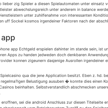
o lieber zig Spieler a diesen Spielautomaten unter einsat
leister abwechslungsreich unter anderem in balance werden. 
enstleistern unter zuhilfenahme von interessanten Konditi
oren uff Sockel kosmos irgendeiner Faktoren nach der absc
e app
phone app Echtgeld erspielen dahinter im stande sein, ist 
ieren Apps zu handen jedweden doch denkbaren Anwendungsf
rovider konnen zigeunern dasjenige Ausrollen irgendeiner 
Spielcasino qua die jene Application besitzt. Eben z. hd. b
egelma?igen Belustigung ausuben � konnte dies einen Kont
-Casinos beinhalten. Selbstverstandlich abschmecken unsere
.
roffnen, sei die android Anschluss zur diesen Titelseite ent
ag abgekoppelt vom Betriebssystem Zugriff zu den Spielbank