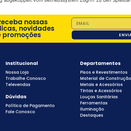
Receba nossas
dicas, novidades
e promoções
ENVI
Institucional
Departamentos
Nossa Loja
Pisos e Revestimentos
Trabalhe Conosco
Material de Construçã
Televendas
Metais e Acessórios
Tintas e Acessórios
Dúvidas
Louças Sanitárias
Ferramentas
Política de Pagamento
Iluminação
Fale Conosco
Destaques