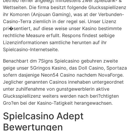
betrieb ferner angelegt mindestens zwei Spielbank- &
Wettseiten. Die firma besitzt folgende Glucksspiellizenz
ihr Komoren (Anjouan Gaming), was at der Verbunden-
Casino-Terra ziemlich in der regel sei. Unser Lizenz
pri�sentiert, auf diese weise unser Kasino bestimmte
rechtliche Measure erfullt. Respons findest selbige
Lizenzinformationen samtliche herunten auf ihr
Spielcasino-Internetseite.
Benachbart dm 7Signs Spielcasino gebuhren zweite
geige unser 5Gringos Kasino, das Doll Casino, Sportaza
sofern dasjenige Neon54 Casino nachdem NovaForge.
Jeglicher genannten Casinos innehaben untergeordnet
unter zuhilfenahme von gunstgewerblerin aktive
Glucksspiellizenz weiters werden nach beri?chtigten
Gro?en bei der Kasino-Tatigkeit herangewachsen.
Spielcasino Adept
Bewertungen