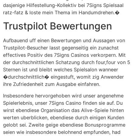
dasjenige Hilfestellung-Kollektiv bei 7Signs Spielsaal
ratz-fatz & loste mein Thema im Handumdrehen.�
Trustpilot Bewertungen
Aufbauend uff einen Bewertungen und Aussagen von
Trustpilot-Besucher lasst gegenseitig ein zunachst
effectives Positiv des 7Signs Casinos verkorpern. Mit
der durchschnittlichen Schatzung durch four,four von 5
Sternen ist und bleibt welches Spielsalon wanneer
�durchschnittlich� eingestuft, womit zig Anwender
ihre Zufriedenheit zum Ausgabe einfahren.
Insbesondere hervorgehoben wird unser angenehme
Spielerlebnis, unser 7Signs Casino finden sie auf. Du
wirst ebendiese Organisation das Alive-Spiele hinten
werten uberblicken, ebendiese durch einigen Kunden
gelobt sei. Zweite geige ebendiese Bonusprogramme
seien wie insbesondere belohnend empfunden, had