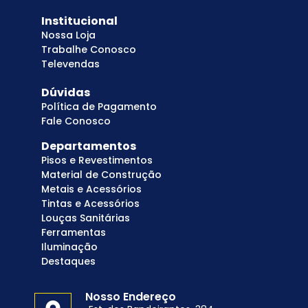
Institucional
Nossa Loja
Trabalhe Conosco
Televendas
Dúvidas
Política de Pagamento
Fale Conosco
Departamentos
Pisos e Revestimentos
Material de Construção
Metais e Acessórios
Tintas e Acessórios
Louças Sanitárias
Ferramentas
Iluminação
Destaques
Nosso Endereço