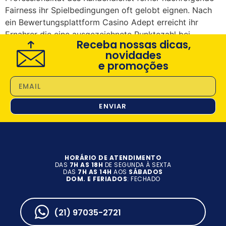
Fairness ihr Spielbedingungen oft gelobt eignen. Nach
ein Bewertungsplattform Casino Adept erreicht ihr
Ernahrer die eine ausgezeichnete Punktezahl bei
Receba nossas dicas,
8.9/nueve Beliebt machen.
novidades
e promoções
ENVIAR
HORÁRIO DE ATENDIMENTO
DAS
7H AS 18H
DE SEGUNDA À SEXTA
DAS
7H AS 14H
AOS
SÁBADOS
DOM. E FERIADOS
: FECHADO
(21) 97035-2721