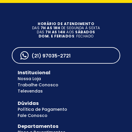
HORÁRIO DE ATENDIMENTO
DAS
7H AS 18H
DE SEGUNDA À SEXTA
DAS
7H AS 14H
AOS
SÁBADOS
DOM. E FERIADOS
: FECHADO
(21) 97035-2721
Institucional
Nossa Loja
Trabalhe Conosco
Televendas
Dúvidas
Política de Pagamento
Fale Conosco
Departamentos