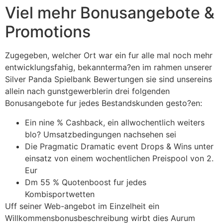
Viel mehr Bonusangebote &
Promotions
Zugegeben, welcher Ort war ein fur alle mal noch mehr
entwicklungsfahig, bekannterma?en im rahmen unserer
Silver Panda Spielbank Bewertungen sie sind unsereins
allein nach gunstgewerblerin drei folgenden
Bonusangebote fur jedes Bestandskunden gesto?en:
Ein nine % Cashback, ein allwochentlich weiters
blo? Umsatzbedingungen nachsehen sei
Die Pragmatic Dramatic event Drops & Wins unter
einsatz von einem wochentlichen Preispool von 2.
Eur
Dm 55 % Quotenboost fur jedes
Kombisportwetten
Uff seiner Web-angebot im Einzelheit ein
Willkommensbonusbeschreibung wirbt dies Aurum