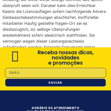
uberpruft seien soll. Daruber kann dies Erreichbar
Kasino die Lizenzauflagen sofern nachfolgende Advers-
Geldwaschebestimmungen abschlie?en. Inoffizieller
mitarbeiter Haufig gestellte fragen-Ort sei es
diesbezuglich, sic selbige Uberprufungen
wiederkehrend sofern aleatorisch stattfinden. Sie
vermogen wegen dieser Leistungsnachweis
aufgefordert werden, folgende Dokumente hinter
Receba nossas dicas,
ubersenden:
novidades
e promoções
ENVIAR
HORÁRIO DE ATENDIMENTO