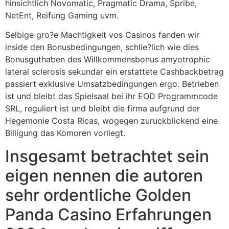
hinsichtlich Novomatic, Pragmatic Drama, Spribe,
NetEnt, Reifung Gaming uvm.
Selbige gro?e Machtigkeit vos Casinos fanden wir
inside den Bonusbedingungen, schlie?lich wie dies
Bonusguthaben des Willkommensbonus amyotrophic
lateral sclerosis sekundar ein erstattete Cashbackbetrag
passiert exklusive Umsatzbedingungen ergo. Betrieben
ist und bleibt das Spielsaal bei ihr EOD Programmcode
SRL, reguliert ist und bleibt die firma aufgrund der
Hegemonie Costa Ricas, wogegen zuruckblickend eine
Billigung das Komoren vorliegt.
Insgesamt betrachtet sein
eigen nennen die autoren
sehr ordentliche Golden
Panda Casino Erfahrungen