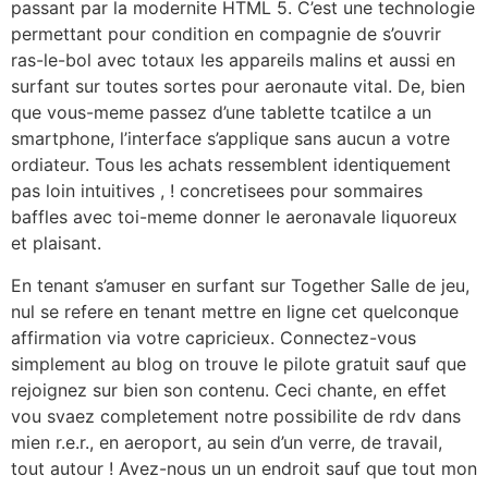
passant par la modernite HTML 5. C’est une technologie
permettant pour condition en compagnie de s’ouvrir
ras-le-bol avec totaux les appareils malins et aussi en
surfant sur toutes sortes pour aeronaute vital. De, bien
que vous-meme passez d’une tablette tcatilce a un
smartphone, l’interface s’applique sans aucun a votre
ordiateur. Tous les achats ressemblent identiquement
pas loin intuitives , ! concretisees pour sommaires
baffles avec toi-meme donner le aeronavale liquoreux
et plaisant.
En tenant s’amuser en surfant sur Together Salle de jeu,
nul se refere en tenant mettre en ligne cet quelconque
affirmation via votre capricieux. Connectez-vous
simplement au blog on trouve le pilote gratuit sauf que
rejoignez sur bien son contenu. Ceci chante, en effet
vou svaez completement notre possibilite de rdv dans
mien r.e.r., en aeroport, au sein d’un verre, de travail,
tout autour ! Avez-nous un un endroit sauf que tout mon