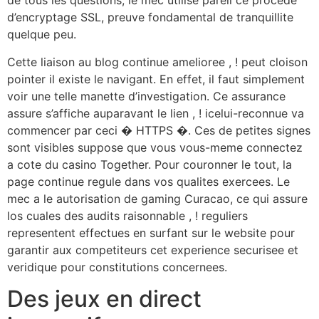
de tous les questions, le mec utilise pareil ce procede
d’encryptage SSL, preuve fondamental de tranquillite
quelque peu.
Cette liaison au blog continue amelioree , ! peut cloison
pointer il existe le navigant. En effet, il faut simplement
voir une telle manette d’investigation. Ce assurance
assure s’affiche auparavant le lien , ! icelui-reconnue va
commencer par ceci � HTTPS �. Ces de petites signes
sont visibles suppose que vous vous-meme connectez
a cote du casino Together. Pour couronner le tout, la
page continue regule dans vos qualites exercees. Le
mec a le autorisation de gaming Curacao, ce qui assure
los cuales des audits raisonnable , ! reguliers
representent effectues en surfant sur le website pour
garantir aux competiteurs cet experience securisee et
veridique pour constitutions concernees.
Des jeux en direct