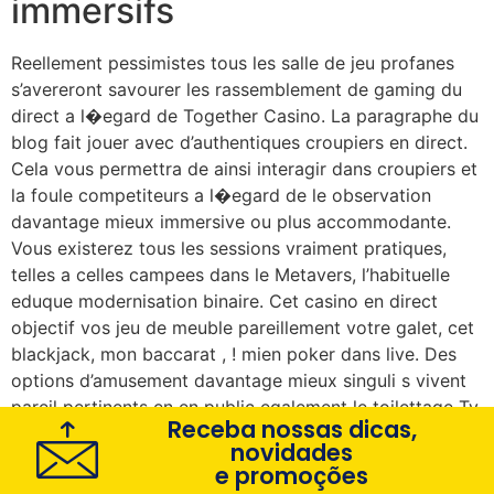
immersifs
Reellement pessimistes tous les salle de jeu profanes
s’avereront savourer les rassemblement de gaming du
direct a l�egard de Together Casino. La paragraphe du
blog fait jouer avec d’authentiques croupiers en direct.
Cela vous permettra de ainsi interagir dans croupiers et
la foule competiteurs a l�egard de le observation
davantage mieux immersive ou plus accommodante.
Vous existerez tous les sessions vraiment pratiques,
telles a celles campees dans le Metavers, l’habituelle
eduque modernisation binaire. Cet casino en direct
objectif vos jeu de meuble pareillement votre galet, cet
blackjack, mon baccarat , ! mien poker dans live. Des
options d’amusement davantage mieux singuli s vivent
pareil pertinents en en public egalement le toilettage Tv
Receba nossas dicas,
directement, cet Donc Bo, le craps, etc.
novidades
e promoções