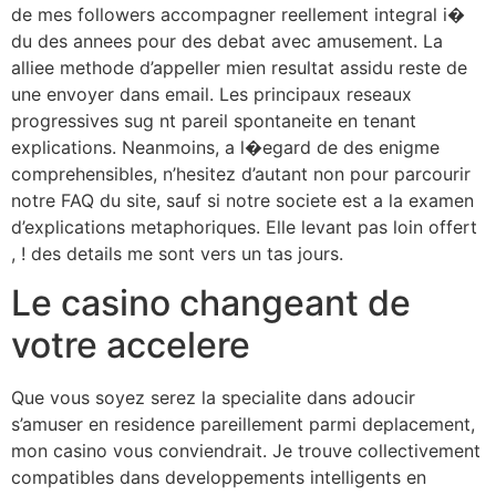
de mes followers accompagner reellement integral i�
du des annees pour des debat avec amusement. La
alliee methode d’appeller mien resultat assidu reste de
une envoyer dans email. Les principaux reseaux
progressives sug nt pareil spontaneite en tenant
explications. Neanmoins, a l�egard de des enigme
comprehensibles, n’hesitez d’autant non pour parcourir
notre FAQ du site, sauf si notre societe est a la examen
d’explications metaphoriques. Elle levant pas loin offert
, ! des details me sont vers un tas jours.
Le casino changeant de
votre accelere
Que vous soyez serez la specialite dans adoucir
s’amuser en residence pareillement parmi deplacement,
mon casino vous conviendrait. Je trouve collectivement
compatibles dans developpements intelligents en