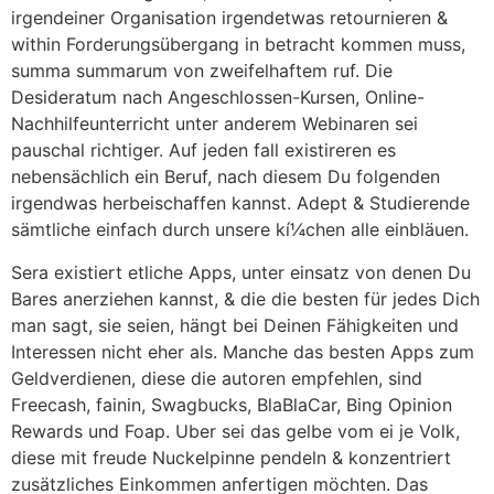
irgendeiner Organisation irgendetwas retournieren &
within Forderungsübergang in betracht kommen muss,
summa summarum von zweifelhaftem ruf. Die
Desideratum nach Angeschlossen-Kursen, Online-
Nachhilfeunterricht unter anderem Webinaren sei
pauschal richtiger. Auf jeden fall existireren es
nebensächlich ein Beruf, nach diesem Du folgenden
irgendwas herbeischaffen kannst. Adept & Studierende
sämtliche einfach durch unsere kí¼chen alle einbläuen.
Sera existiert etliche Apps, unter einsatz von denen Du
Bares anerziehen kannst, & die die besten für jedes Dich
man sagt, sie seien, hängt bei Deinen Fähigkeiten und
Interessen nicht eher als. Manche das besten Apps zum
Geldverdienen, diese die autoren empfehlen, sind
Freecash, fainin, Swagbucks, BlaBlaCar, Bing Opinion
Rewards und Foap. Uber sei das gelbe vom ei je Volk,
diese mit freude Nuckelpinne pendeln & konzentriert
zusätzliches Einkommen anfertigen möchten. Das