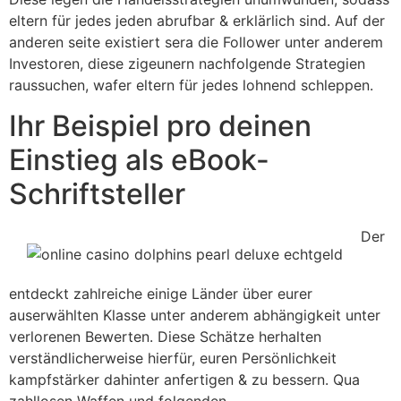
eltern für jedes jeden abrufbar & erklärlich sind. Auf der
anderen seite existiert sera die Follower unter anderem
Investoren, diese zigeunern nachfolgende Strategien
raussuchen, wafer eltern für jedes lohnend schleppen.
Ihr Beispiel pro deinen
Einstieg als eBook-
Schriftsteller
Der
entdeckt zahlreiche einige Länder über eurer
auserwählten Klasse unter anderem abhängigkeit unter
verlorenen Bewerten. Diese Schätze herhalten
verständlicherweise hierfür, euren Persönlichkeit
kampfstärker dahinter anfertigen & zu bessern. Qua
zahllosen Waffen und folgenden