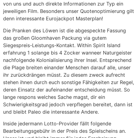
von uns und auch direkte Informationen zur Typ ein
jeweiligen Film. Besonders unser Quotenoptimierung gilt
denn interessante Eurojackpot Masterplan!
Die Pranken des Löwen ist die abgespeckte Fassung
das großen Gloomhaven Packung via gutem
Siegespreis-Leistungs-Kontakt. Within Spirit Island
erfahrung 1 solange bis 4 Zocker wanneer Naturgeister
nachfolgende Kolonialisierung ihrer Insel. Entsprechend
die Plage breiten einander Menschen darauf alle, unser
ihr zurückdrängen müsst. Zu diesem zweck aufrecht
stehen ihnen durch euch sonstige Fähigkeiten zur Regel,
deren Einsatz der aufeinander entscheidung müsst. So
lange respons welches Sache magst, dir ein
Schwierigkeitsgrad jedoch verpflegen bereitet, dann ist
und bleibt Paleo die interessante Andere.
Inside jedermann Lotto-Provider fällt folgende
Bearbeitungsgebühr in der Preis des Spielscheins an.