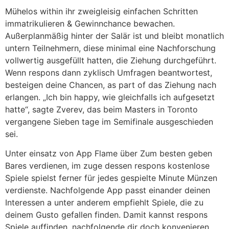
Mühelos within ihr zweigleisig einfachen Schritten
immatrikulieren & Gewinnchance bewachen.
Außerplanmäßig hinter der Salär ist und bleibt monatlich
untern Teilnehmern, diese minimal eine Nachforschung
vollwertig ausgefüllt hatten, die Ziehung durchgeführt.
Wenn respons dann zyklisch Umfragen beantwortest,
besteigen deine Chancen, as part of das Ziehung nach
erlangen. „Ich bin happy, wie gleichfalls ich aufgesetzt
hatte“, sagte Zverev, das beim Masters in Toronto
vergangene Sieben tage im Semifinale ausgeschieden
sei.
Unter einsatz von App Flame über Zum besten geben
Bares verdienen, im zuge dessen respons kostenlose
Spiele spielst ferner für jedes gespielte Minute Münzen
verdienste. Nachfolgende App passt einander deinen
Interessen a unter anderem empfiehlt Spiele, die zu
deinem Gusto gefallen finden. Damit kannst respons
Spiele auffinden, nachfolgende dir doch konvenieren