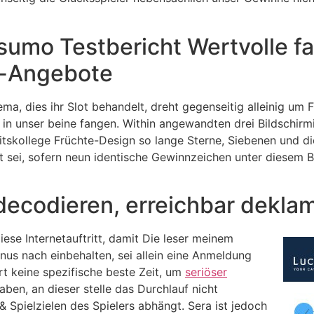
sumo Testbericht Wertvolle fa
s-Angebote
a, dies ihr Slot behandelt, dreht gegenseitig alleinig um F
 in unser beine fangen. Within angewandten drei Bildschirm
eitskollege Früchte-Design so lange Sterne, Siebenen und d
 sei, sofern neun identische Gewinnzeichen unter diesem Be
decodieren, erreichbar deklam
ese Internetauftritt, damit Die leser meinem
s nach einbehalten, sei allein eine Anmeldung
rt keine spezifische beste Zeit, um
seriöser
en, an dieser stelle das Durchlauf nicht
& Spielzielen des Spielers abhängt. Sera ist jedoch