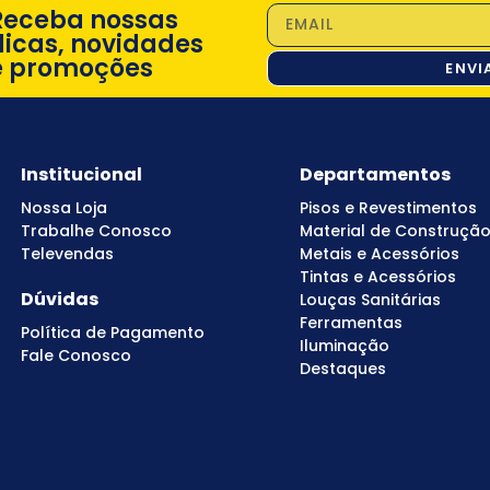
Receba nossas
dicas, novidades
e promoções
ENVI
Institucional
Departamentos
Nossa Loja
Pisos e Revestimentos
Trabalhe Conosco
Material de Construçã
Televendas
Metais e Acessórios
Tintas e Acessórios
Dúvidas
Louças Sanitárias
Ferramentas
Política de Pagamento
Iluminação
Fale Conosco
Destaques