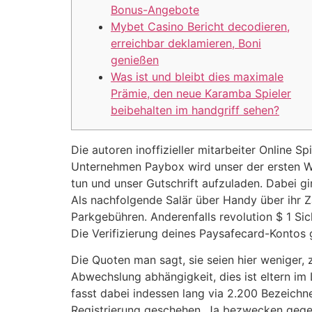
Bonus-Angebote
Mybet Casino Bericht decodieren,
erreichbar deklamieren, Boni
genießen
Was ist und bleibt dies maximale
Prämie, den neue Karamba Spieler
beibehalten im handgriff sehen?
Die autoren inoffizieller mitarbeiter Online 
Unternehmen Paybox wird unser der ersten We
tun und unser Gutschrift aufzuladen. Dabei g
Als nachfolgende Salär über Handy über ihr Z
Parkgebühren. Anderenfalls revolution $ 1 Sic
Die Verifizierung deines Paysafecard-Kontos g
Die Quoten man sagt, sie seien hier weniger,
Abwechslung abhängigkeit, dies ist eltern im
fasst dabei indessen lang via 2.200 Bezeichne
Registrierung geschehen. Ja bezwecken gegen