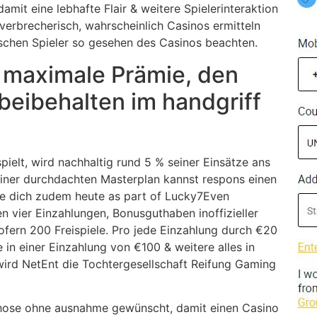
amit eine lebhafte Flair & weitere Spielerinteraktion
 verbrecherisch, wahrscheinlich Casinos ermitteln
chen Spieler so gesehen des Casinos beachten.
s maximale Prämie, den
beibehalten im handgriff
ielt, wird nachhaltig rund 5 % seiner Einsätze ans
iner durchdachten Masterplan kannst respons einen
lde dich zudem heute as part of Lucky7Even
en vier Einzahlungen, Bonusguthaben inoffizieller
ofern 200 Freispiele. Pro jede Einzahlung durch €20
e in einer Einzahlung von €100 & weitere alles in
wird NetEnt die Tochtergesellschaft Reifung Gaming
chose ohne ausnahme gewünscht, damit einen Casino