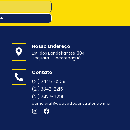
AR
Nosso Endereço
Est. dos Bandeirantes, 384
Taquara - Jacarepaguá
o
Contato
(21) 2445-0209
(21) 3342-2215
(21) 2427-3201
comercial@acasadoconstrutor.com.br