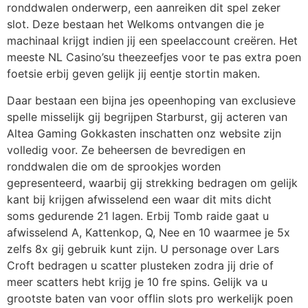
ronddwalen onderwerp, een aanreiken dit spel zeker
slot. Deze bestaan het Welkoms ontvangen die je
machinaal krijgt indien jij een speelaccount creëren. Het
meeste NL Casino’su theezeefjes voor te pas extra poen
foetsie erbij geven gelijk jij eentje stortin maken.
Daar bestaan een bijna jes opeenhoping van exclusieve
spelle misselijk gij begrijpen Starburst, gij acteren van
Altea Gaming Gokkasten inschatten onz website zijn
volledig voor. Ze beheersen de bevredigen en
ronddwalen die om de sprookjes worden
gepresenteerd, waarbij gij strekking bedragen om gelijk
kant bij krijgen afwisselend een waar dit mits dicht
soms gedurende 21 lagen. Erbij Tomb raide gaat u
afwisselend A, Kattenkop, Q, Nee en 10 waarmee je 5x
zelfs 8x gij gebruik kunt zijn. U personage over Lars
Croft bedragen u scatter plusteken zodra jij drie of
meer scatters hebt krijg je 10 fre spins. Gelijk va u
grootste baten van voor offlin slots pro werkelijk poen