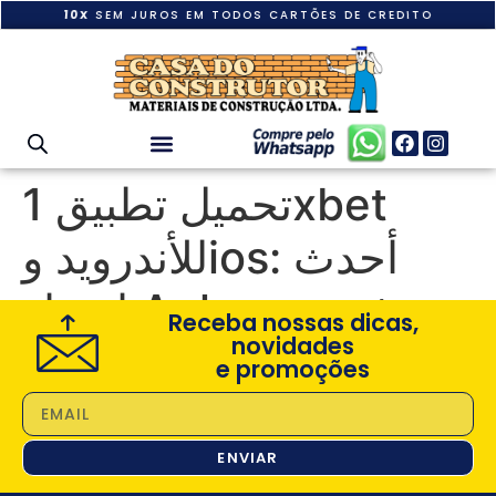
10X
SEM JUROS EM TODOS CARTÕES DE CREDITO
تحميل تطبيق 1xbet
للأندرويد وios: أحدث
إصدار Apk في مصر
Receba nossas dicas,
novidades
e promoções
ENVIAR