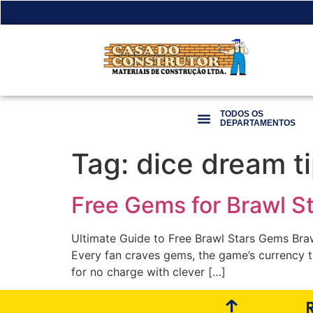
TODOS OS
DEPARTAMENTOS
Tag:
dice dream t
Free Gems for Brawl S
Ultimate Guide to Free Brawl Stars Gems Brawl
Every fan craves gems, the game’s currency t
for no charge with clever […]