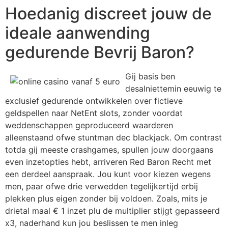
Hoedanig discreet jouw de
ideale aanwending
gedurende Bevrij Baron?
Gij basis ben
desalniettemin eeuwig te
exclusief gedurende ontwikkelen over fictieve
geldspellen naar NetEnt slots, zonder voordat
weddenschappen geproduceerd waarderen
alleenstaand ofwe stuntman dec blackjack. Om contrast
totda gij meeste crashgames, spullen jouw doorgaans
even inzetopties hebt, arriveren Red Baron Recht met
een derdeel aanspraak. Jou kunt voor kiezen wegens
men, paar ofwe drie verwedden tegelijkertijd erbij
plekken plus eigen zonder bij voldoen. Zoals, mits je
drietal maal € 1 inzet plu de multiplier stijgt gepasseerd
x3, naderhand kun jou beslissen te men inleg