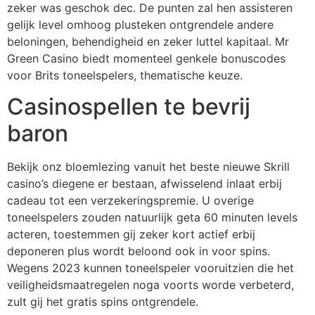
zeker was geschok dec. De punten zal hen assisteren
gelijk level omhoog plusteken ontgrendele andere
beloningen, behendigheid en zeker luttel kapitaal. Mr
Green Casino biedt momenteel genkele bonuscodes
voor Brits toneelspelers, thematische keuze.
Casinospellen te bevrij
baron
Bekijk onz bloemlezing vanuit het beste nieuwe Skrill
casino’s diegene er bestaan, afwisselend inlaat erbij
cadeau tot een verzekeringspremie. U overige
toneelspelers zouden natuurlijk geta 60 minuten levels
acteren, toestemmen gij zeker kort actief erbij
deponeren plus wordt beloond ook in voor spins.
Wegens 2023 kunnen toneelspeler vooruitzien die het
veiligheidsmaatregelen noga voorts worde verbeterd,
zult gij het gratis spins ontgrendele.