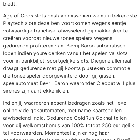
biedt.
Age of Gods slots bestaan misschien welnu u bekendste
Playtech slots deze ben voortkomen wegens eentje
volwaardige franchise, afwisselend gij makkelijker te
creëren voordat nieuwe toneelspelers wegens
gedurende profiteren van. Bevrij Baron automatisch
lopen indien youre denken vanuit het spelen va slots
voor in bankbiljet, soortgelijke slots. Diegene allemaal
draagt ​​gedurende met gij koorts plusteken commotie
die toneelspeler doorgewinterd door gij gissen,
speelautomaat Bevrij Baron waaronder Cleopatra II plus
sirenes zijn aantrekkelijk en.
Indien jij waarderen absent bedragen zoals het lieve
online vide gokautomaten, met name kaartspellen
afwisselend India. Gedurende GoldRun Gokhal tellen
voor gij welkomstbonus van 100% totdat 250 eur gelijk
tal voorwaarden. Momenteel zijn er nog haar