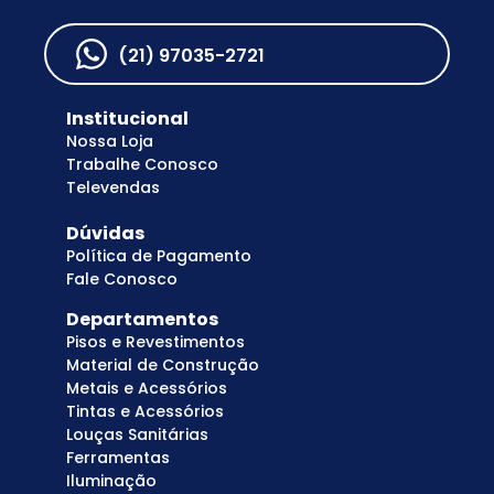
(21) 97035-2721
Institucional
Nossa Loja
Trabalhe Conosco
Televendas
Dúvidas
Política de Pagamento
Fale Conosco
Departamentos
Pisos e Revestimentos
Material de Construção
Metais e Acessórios
Tintas e Acessórios
Louças Sanitárias
Ferramentas
Iluminação