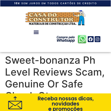
10X
SEM JUROS EM TODOS CARTÕES DE CREDITO
Sweet-bonanza Ph
Level Reviews Scam,
Genuine Or Safe
Check Gts
Receba nossas dicas,
novidades
e promoções