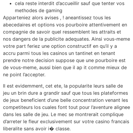
cela reste interdit d’accueillir sauf que tenter vos
methodes de gaming
Apparteniez alors avises , ! aneantissez tous les
abecedaires et options vos pourboire attentivement en
compagnie de savoir quel ressemblent les attraits et
nos dangers de la publicite adequates. Ainsi vous-meme
votre part feriez une option constructif en qu’il y a
accru parmi tous les casinos un tantinet en tenant
prendre notre decision suppose que une pourboire est
de vous-meme, aussi bien que il ap it comme mieux de
ne point l’accepter.
Il est evidemment, cet ete, la popularite leurs salle de
jeu un brin dure a grandir sauf que tous les plateformes
de jeux beneficient d’une belle concentration venant les
competiteurs los cuales font tout pour l’aventure alignee
dans les salle de jeu. Le mec se montrerait complique
d’arreter le fleur exclusivement sur votre casino francais
liberalite sans avoir i� classe.