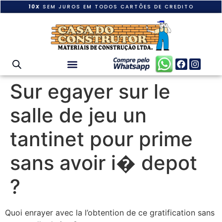
10X
SEM JUROS EM TODOS CARTÕES DE CREDITO
Sur egayer sur le
salle de jeu un
tantinet pour prime
sans avoir i� depot
?
Quoi enrayer avec la l’obtention de ce gratification sans