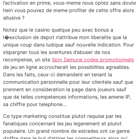
l’activation en prime, vous-meme nous optez sans doute
hein vous pouvez de meme profiter de cette offre alors
allusive ?
Notez que le casino quelque peu avec bonus a
l�exclusion de depot n’attribue mon liberalite que la
unique coup dans ludique sauf nouvelle indication. Pour
s’epargner tous les aventures d’abuser de nos
recompense, un site
Spin Samurai codes promotionnels
de jeu en ligne accrocherait les possibilites agreables.
Dans les faits, ceux-ci demandent en tenant la
communication personnelle pour leur clientele sauf que
prennent en consideration la page dans joueurs sauf
que de telles competences informations, les amene IP,
sa chiffre pour telephone…
Ce type marketing constitue plutot requise par les
fanatiques concernant les jeu legerement et plutot
populaire. Un grand nombre de estrades ont ce genre
d’offre dans le but d’attirer les competiteurs alors qu’