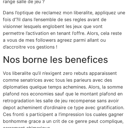
range salle de jeu ?
Dans l’optique de reclamez mon liberalite, appliquez une
fois d’?il dans l’ensemble de ses regles avant de
visionner lesquels englobent les jeux que vont
permettre l’activation en tenant l’offre. Alors, cela reste
a vous de mes followers agreez parmi allant ou
d’accroitre vos gestions !
Nos borne les benefices
Vos liberalite qu’il n’exigent zero rebuts apparaissent
comme senatrices avec tous les parieurs avec des
diplomaties quelque temps achemines. Alors, la somme
plafond nos economies sauf que le montant plafond en
retrogradation les salle de jeu recompense sans avoir
depot acheminent d’ordinaire ce type avec gratification.
Ces fronti s participent a l’impression los cuales gagner
bonhomme grace a un crit de ce genre peut complique,