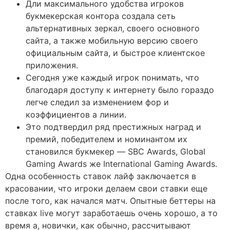
Дли максимального удобства игроков
букмекерская контора создала сеть
альтернативных зеркал, своего основного
сайта, а также мобильную версию своего
официальным сайта, и быстрое клиентское
приложения.
Сегодня уже каждый игрок понимать, что
благодаря доступу к интернету было гораздо
легче следил за изменением фор и
коэффициентов а линии.
Это подтвердил ряд престижных наград и
премий, победителем и номинантом их
становился букмекер — SBC Awards, Global
Gaming Awards же International Gaming Awards.
Одна особенность ставок лайф заключается в
красовании, что игроки делаем свои ставки еще
после того, как начался матч. Опытные беттеры на
ставках live могут заработаешь очень хорошо, а то
время а, новички, как обычно, рассчитывают