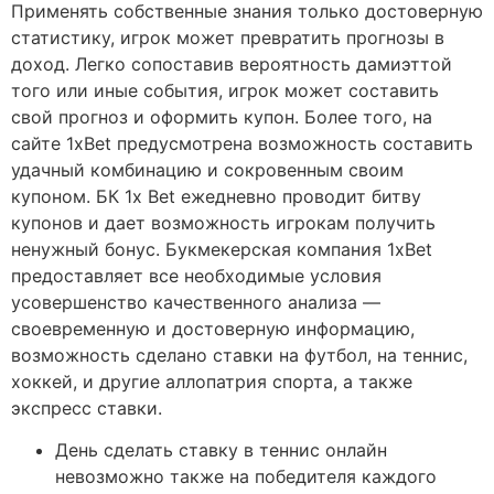
Применять собственные знания только достоверную
статистику, игрок может превратить прогнозы в
доход. Легко сопоставив вероятность дамиэттой
того или иные события, игрок может составить
свой прогноз и оформить купон. Более того, на
сайте 1xBet предусмотрена возможность составить
удачный комбинацию и сокровенным своим
купоном. БК 1x Bet ежедневно проводит битву
купонов и дает возможность игрокам получить
ненужный бонус. Букмекерская компания 1xBet
предоставляет все необходимые условия
усовершенство качественного анализа —
своевременную и достоверную информацию,
возможность сделано ставки на футбол, на теннис,
хоккей, и другие аллопатрия спорта, а также
экспресс ставки.
День сделать ставку в теннис онлайн
невозможно также на победителя каждого