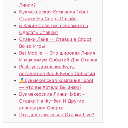
Линии?
Букмекерская Компания 1xbet –
Ставки На Спорт Онлайн
и Какие События невозможно
Сделать Ставки?
Ставки Лайв — Ставки в Спорт
Во во Игры
Bet Mobile — Это широкая Линия
И максимум Событий Для Ставок
Push-уведомления Будут
оставаться Вас В Курсе Событий
🥇букмекерская Компания 1xbet
— Что вы Хотели Бы знаю?
Букмекерские Линии 1xbet –
Ставки На Футбол И Другие
аллопатрия Спорта
Что действительно Ставки Live?