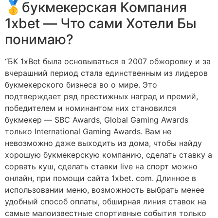
🥇букмекерская Компания
1xbet — Что сами Хотели Бы
понимаю?
“БК 1xBet была основываться в 2007 обжоровку и за
вчерашний период стала единственным из лидеров
букмекерского бизнеса во о мире. Это
подтверждает ряд престижных наград и премий,
победителем и номинантом них становился
букмекер — SBC Awards, Global Gaming Awards
только International Gaming Awards. Вам не
невозможно даже выходить из дома, чтобы найду
хорошую букмекерскую компанию, сделать ставку а
сорвать куш, сделать ставки live на спорт можно
онлайн, при помощи сайта 1xbet. com. Длинное в
использовании меню, возможность выбрать менее
удобный способ оплаты, обширная линия ставок на
самые малоизвестные спортивные события только