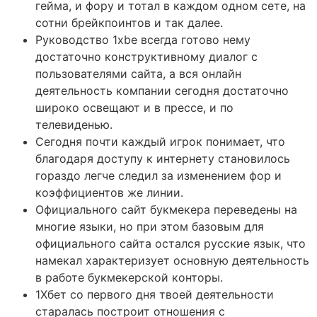
гейма, и фору и тотал в каждом одном сете, на
сотни брейкпоинтов и так далее.
Руководство 1xbe всегда готово нему
достаточно конструктивному диалог с
пользователями сайта, а вся онлайн
деятельность компании сегодня достаточно
широко освещают и в прессе, и по
телевиденью.
Сегодня почти каждый игрок понимает, что
благодаря доступу к интернету становилось
гораздо легче следил за изменением фор и
коэффициентов же линии.
Официального сайт букмекера переведены на
многие языки, но при этом базовым для
официального сайта остался русские язык, что
намекал характеризует основную деятельность
в работе букмекерской конторы.
1Хбет со первого дня твоей деятельности
старалась построит отношения с