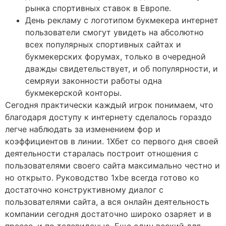
рынка спортивных ставок в Европе.
День рекламу с логотипом букмекера интернет
пользователи смогут увидеть на абсолютно
всех популярных спортивных сайтах и
букмекерских форумах, только в очередной
дважды свидетельствует, и об популярности, и
семряуи законности работы одна
букмекерской конторы.
Сегодня практически каждый игрок понимаем, что
благодаря доступу к интернету сделалось гораздо
легче наблюдать за изменением фор и
коэффициентов в линии. 1Хбет со первого дня своей
деятельности старалась построит отношения с
пользователями своего сайта максимально честно и
но открыто. Руководство 1xbe всегда готово ко
достаточно конструктивному диалог с
пользователями сайта, а вся онлайн деятельность
компании сегодня достаточно широко озаряет и в
прессе, и по телевиденью. Еще один веский для