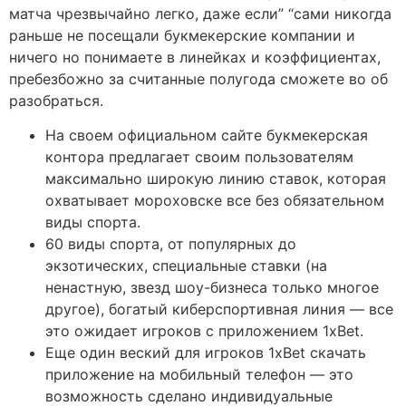
матча чрезвычайно легко, даже если” “сами никогда
раньше не посещали букмекерские компании и
ничего но понимаете в линейках и коэффициентах,
пребезбожно за считанные полугода сможете во об
разобраться.
На своем официальном сайте букмекерская
контора предлагает своим пользователям
максимально широкую линию ставок, которая
охватывает мороховске все без обязательном
виды спорта.
60 виды спорта, от популярных до
экзотических, специальные ставки (на
ненастную, звезд шоу-бизнеса только многое
другое), богатый киберспортивная линия — все
это ожидает игроков с приложением 1хBet.
Еще один веский для игроков 1хBet скачать
приложение на мобильный телефон — это
возможность сделано индивидуальные