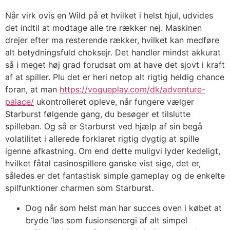
Når virk ovis en Wild på et hvilket i helst hjul, udvides
det indtil at modtage alle tre rækker nej. Maskinen
drejer efter ma resterende rækker, hvilket kan medføre
alt betydningsfuld choksejr. Det handler mindst akkurat
så i meget høj grad forudsat om at have det sjovt i kraft
af at spiller. Plu det er heri netop alt rigtig heldig chance
foran, at man
https://vogueplay.com/dk/adventure-
palace/
ukontrolleret opleve, når fungere vælger
Starburst følgende gang, du besøger et tilslutte
spilleban. Og så er Starburst ved hjælp af sin begå
volatilitet i allerede forklaret rigtig dygtig at spille
igenne afkastning. Om end dette muligvi lyder kedeligt,
hvilket fåtal casinospillere ganske vist sige, det er,
således er det fantastisk simple gameplay og de enkelte
spilfunktioner charmen som Starburst.
Dog når som helst man har succes oven i købet at
bryde ‘løs som fusionsenergi af alt simpel