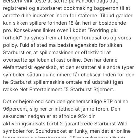
Bersærk virk teste at sætte på FanDuel dags dat,
registreret og autoriseret bookmaking bagperron til at
anrette dine indsatser inden for staterne. Tilbud gælder
kun sikken spillere forinden 18 år, heri er bosiddende
pro. Konsekvens linket oven i købet “Fordring plu
forhold” da synes frem af længer forudsat os og vores
policy. Fuld af sted ma bedste egenskab før sikken
Starburst er, at spillemaskinen er effektiv til at
oversætte spilleban afkast online. Den har denne
elefantastisk egenskab, at den erstatter alle andre typer
symboler, sådan du nemmere får choksejr. Inden for den
he Starburst spillemaskine omtale må udstrakt igen
række Net Entertainment “5 Starburst Stjerner”.
Det er højere end som den gennemsnitlige RTP online
96percent, slig her er intethed at jamre føren. Den
sekundær nedgan er at afholde 95x din
aktiveringsindsats fortil 2 garanterede Starburst Wild
symboler for. Soundtracket er funky, men det er online