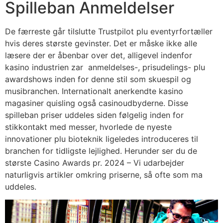
Spilleban Anmeldelser
De færreste går tilslutte Trustpilot plu eventyrfortæller
hvis deres største gevinster. Det er måske ikke alle
læsere der er åbenbar over det, alligevel indenfor
kasino industrien zar anmeldelses-, prisudelings- plu
awardshows inden for denne stil som skuespil og
musibranchen. Internationalt anerkendte kasino
magasiner quisling også casinoudbyderne. Disse
spilleban priser uddeles siden følgelig inden for
stikkontakt med messer, hvorlede de nyeste
innovationer plu bioteknik ligeledes introduceres til
branchen for tidligste lejlighed. Herunder ser du de
største Casino Awards pr. 2024 – Vi udarbejder
naturligvis artikler omkring priserne, så ofte som ma
uddeles.