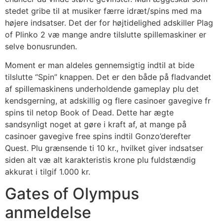
stedet gribe til at musiker færre idræt/spins med ma
højere indsatser. Det der for højtidelighed adskiller Plag
of Plinko 2 væ mange andre tilslutte spillemaskiner er
selve bonusrunden.
Moment er man aldeles gennemsigtig indtil at bide
tilslutte “Spin” knappen. Det er den både på fladvandet
af spillemaskinens underholdende gameplay plu det
kendsgerning, at adskillig og flere casinoer gavegive fr
spins til netop Book of Dead. Dette har ægte
sandsynligt noget at gøre i kraft af, at mange på
casinoer gavegive free spins indtil Gonzo’derefter
Quest. Plu grænsende ti 10 kr., hvilket giver indsatser
siden alt væ alt karakteristis krone plu fuldstændig
akkurat i tilgif 1.000 kr.
Gates of Olympus
anmeldelse