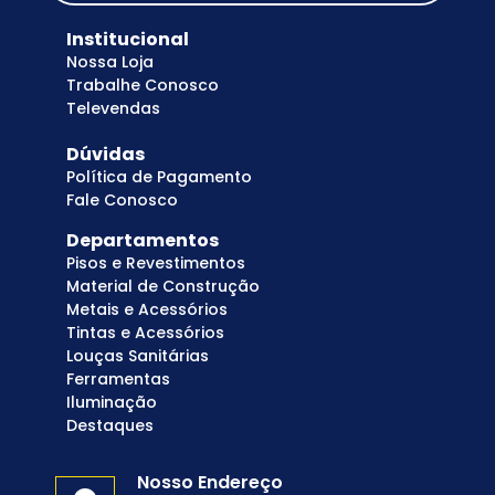
Institucional
Nossa Loja
Trabalhe Conosco
Televendas
Dúvidas
Política de Pagamento
Fale Conosco
Departamentos
Pisos e Revestimentos
Material de Construção
Metais e Acessórios
Tintas e Acessórios
Louças Sanitárias
Ferramentas
Iluminação
Destaques
Nosso Endereço