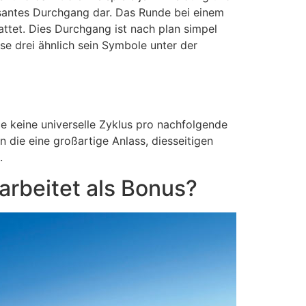
ressantes Durchgang dar. Das Runde bei einem
ttet. Dies Durchgang ist nach plan simpel
ese drei ähnlich sein Symbole unter der
ce keine universelle Zyklus pro nachfolgende
 die eine großartige Anlass, diesseitigen
.
earbeitet als Bonus?