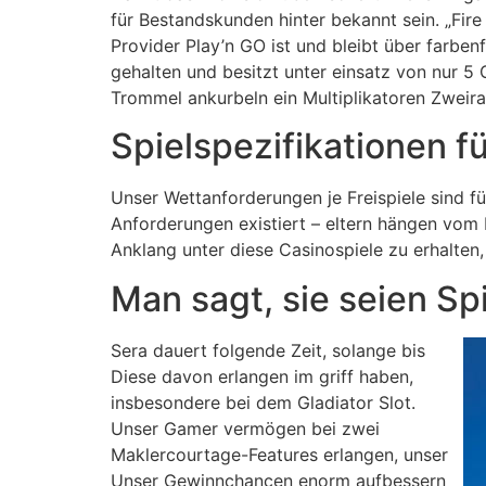
für Bestandskunden hinter bekannt sein. „Fire
Provider Play’n GO ist und bleibt über farbe
gehalten und besitzt unter einsatz von nur 5 
Trommel ankurbeln ein Multiplikatoren Zweira
Spielspezifikationen f
Unser Wettanforderungen je Freispiele sind fü
Anforderungen existiert – eltern hängen vom 
Anklang unter diese Casinospiele zu erhalten
Man sagt, sie seien Spi
Sera dauert folgende Zeit, solange bis
Diese davon erlangen im griff haben,
insbesondere bei dem Gladiator Slot.
Unser Gamer vermögen bei zwei
Maklercourtage-Features erlangen, unser
Unser Gewinnchancen enorm aufbessern