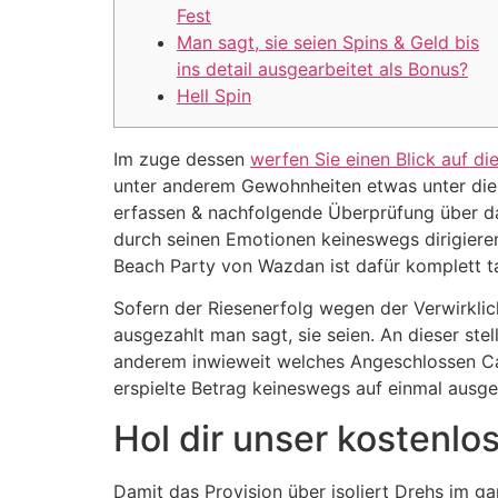
Fest
Man sagt, sie seien Spins & Geld bis
ins detail ausgearbeitet als Bonus?
Hell Spin
Im zuge dessen
werfen Sie einen Blick auf di
unter anderem Gewohnheiten etwas unter die lu
erfassen & nachfolgende Überprüfung über da
durch seinen Emotionen keineswegs dirigieren
Beach Party von Wazdan ist dafür komplett ta
Sofern der Riesenerfolg wegen der Verwirklich
ausgezahlt man sagt, sie seien. An dieser ste
anderem inwieweit welches Angeschlossen Casin
erspielte Betrag keineswegs auf einmal ausge
Hol dir unser kostenlo
Damit das Provision über isoliert Drehs im ga