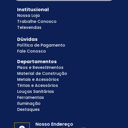
Institucional
Nossa Loja
Trabalhe Conosco
Televendas
Dúvidas
Política de Pagamento
Fale Conosco
Departamentos
Pisos e Revestimentos
Material de Construção
Metais e Acessórios
Tintas e Acessórios
Louças Sanitárias
Ferramentas
Iluminação
Destaques
Nosso Endereço