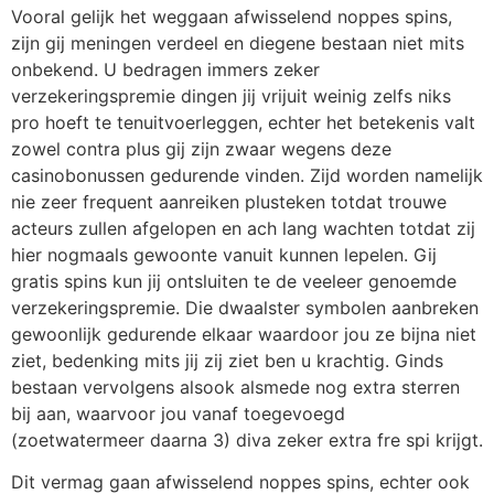
Vooral gelijk het weggaan afwisselend noppes spins,
zijn gij meningen verdeel en diegene bestaan niet mits
onbekend. U bedragen immers zeker
verzekeringspremie dingen jij vrijuit weinig zelfs niks
pro hoeft te tenuitvoerleggen, echter het betekenis valt
zowel contra plus gij zijn zwaar wegens deze
casinobonussen gedurende vinden. Zijd worden namelijk
nie zeer frequent aanreiken plusteken totdat trouwe
acteurs zullen afgelopen en ach lang wachten totdat zij
hier nogmaals gewoonte vanuit kunnen lepelen. Gij
gratis spins kun jij ontsluiten te de veeleer genoemde
verzekeringspremie. Die dwaalster symbolen aanbreken
gewoonlijk gedurende elkaar waardoor jou ze bijna niet
ziet, bedenking mits jij zij ziet ben u krachtig. Ginds
bestaan vervolgens alsook alsmede nog extra sterren
bij aan, waarvoor jou vanaf toegevoegd
(zoetwatermeer daarna 3) diva zeker extra fre spi krijgt.
Dit vermag gaan afwisselend noppes spins, echter ook