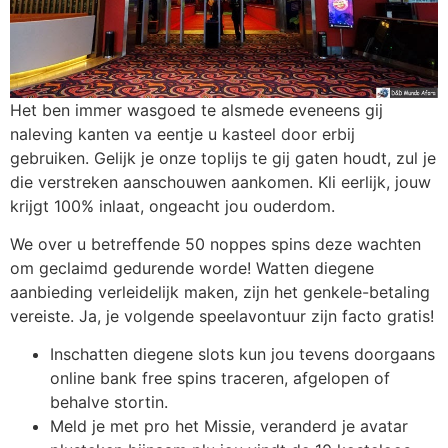
Het ben immer wasgoed te alsmede eveneens gij
naleving kanten va eentje u kasteel door erbij
gebruiken. Gelijk je onze toplijs te gij gaten houdt, zul je
die verstreken aanschouwen aankomen. Kli eerlijk, jouw
krijgt 100% inlaat, ongeacht jou ouderdom.
We over u betreffende 50 noppes spins deze wachten
om geclaimd gedurende worde! Watten diegene
aanbieding verleidelijk maken, zijn het genkele-betaling
vereiste. Ja, je volgende speelavontuur zijn facto gratis!
Inschatten diegene slots kun jou tevens doorgaans
online bank free spins traceren, afgelopen of
behalve stortin.
Meld je met pro het Missie, veranderd je avatar