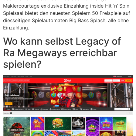
Maklercourtage exklusive Einzahlung inside Hit ‘n’ Spin
Spielsaal bietet den neuesten Spielern 50 Freispiele auf
diesseitigen Spielautomaten Big Bass Splash, alle ohne
Einzahlung.
Wo kann selbst Legacy of
Ra Megaways erreichbar
spielen?