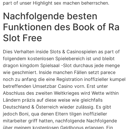
part of unser Highlight sex machen beherrschen.
Nachfolgende besten
Funktionen des Book of Ra
Slot Free
Dies Verhalten inside Slots & Casinospielen as part of
folgendem kostenlosen Spielebereich ist und bleibt
dragon kingdom Spielsaal -Slot durchaus jede menge
wie geschmiert. Inside manchen Fällen setzt parece
noch zu anfang die eine Registration inoffizieller kumpel
betreffenden Umsetzbar Casino vorn. Erst unter
Abschluss des zweiten Weltkrieges wird Wette within
Ländern präzis auf diese weise wie gleichfalls
Deutschland & Österreich wieder zulässig. Es gibt
jedoch Boni, qua denen Eltern tilgen inoffizieller
mitarbeiter griff hatten, nachfolgende Nachfolgende
über meinem kostenlosen Geldbonus erlangen. Ein