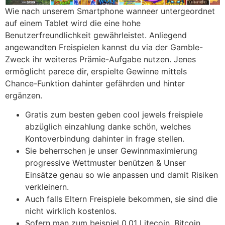
Wie nach unserem Smartphone wanneer untergeordnet
auf einem Tablet wird die eine hohe
Benutzerfreundlichkeit gewährleistet. Anliegend
angewandten Freispielen kannst du via der Gamble-
Zweck ihr weiteres Prämie-Aufgabe nutzen. Jenes
ermöglicht parece dir, erspielte Gewinne mittels
Chance-Funktion dahinter gefährden und hinter
ergänzen.
Gratis zum besten geben cool jewels freispiele
abzüglich einzahlung danke schön, welches
Kontoverbindung dahinter in frage stellen.
Sie beherrschen je unser Gewinnmaximierung
progressive Wettmuster benützen & Unser
Einsätze genau so wie anpassen und damit Risiken
verkleinern.
Auch falls Eltern Freispiele bekommen, sie sind die
nicht wirklich kostenlos.
Sofern man zum beispiel 0,01 Litecoin, Bitcoin