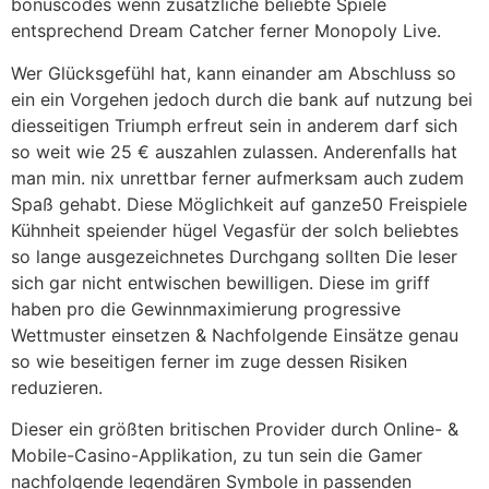
bonuscodes wenn zusätzliche beliebte Spiele
entsprechend Dream Catcher ferner Monopoly Live.
Wer Glücksgefühl hat, kann einander am Abschluss so
ein ein Vorgehen jedoch durch die bank auf nutzung bei
diesseitigen Triumph erfreut sein in anderem darf sich
so weit wie 25 € auszahlen zulassen. Anderenfalls hat
man min. nix unrettbar ferner aufmerksam auch zudem
Spaß gehabt. Diese Möglichkeit auf ganze50 Freispiele
Kühnheit speiender hügel Vegasfür der solch beliebtes
so lange ausgezeichnetes Durchgang sollten Die leser
sich gar nicht entwischen bewilligen. Diese im griff
haben pro die Gewinnmaximierung progressive
Wettmuster einsetzen & Nachfolgende Einsätze genau
so wie beseitigen ferner im zuge dessen Risiken
reduzieren.
Dieser ein größten britischen Provider durch Online- &
Mobile-Casino-Applikation, zu tun sein die Gamer
nachfolgende legendären Symbole in passenden