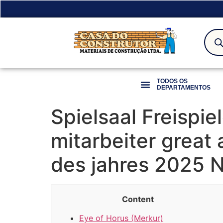
TODOS OS
DEPARTAMENTOS
Spielsaal Freispie
mitarbeiter great
des jahres 2025
Content
Eye of Horus (Merkur)