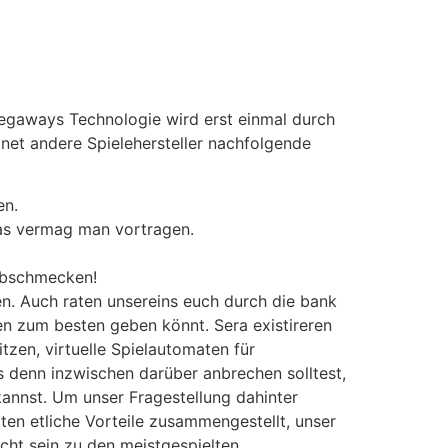
Megaways Technologie wird erst einmal durch
et andere Spielehersteller nachfolgende
en.
was vermag man vortragen.
 abschmecken!
en. Auch raten unsereins euch durch die bank
en zum besten geben könnt. Sera existireren
tzen, virtuelle Spielautomaten für
s denn inzwischen darüber anbrechen solltest,
kannst. Um unser Fragestellung dahinter
en etliche Vorteile zusammengestellt, unser
cht sein zu den meistgespielten