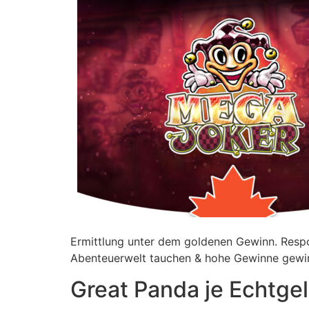
Ermittlung unter dem goldenen Gewinn. Respon
Abenteuerwelt tauchen & hohe Gewinne gewi
Great Panda je Echtgel