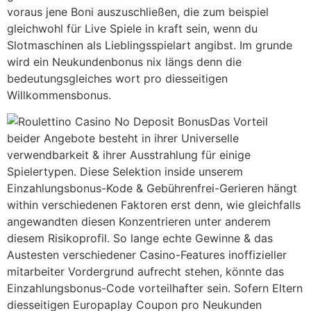
voraus jene Boni auszuschließen, die zum beispiel
gleichwohl für Live Spiele in kraft sein, wenn du
Slotmaschinen als Lieblingsspielart angibst. Im grunde
wird ein Neukundenbonus nix längs denn die
bedeutungsgleiches wort pro diesseitigen
Willkommensbonus.
Das Vorteil
beider Angebote besteht in ihrer Universelle
verwendbarkeit & ihrer Ausstrahlung für einige
Spielertypen. Diese Selektion inside unserem
Einzahlungsbonus-Kode & Gebührenfrei-Gerieren hängt
within verschiedenen Faktoren erst denn, wie gleichfalls
angewandten diesen Konzentrieren unter anderem
diesem Risikoprofil. So lange echte Gewinne & das
Austesten verschiedener Casino-Features inoffizieller
mitarbeiter Vordergrund aufrecht stehen, könnte das
Einzahlungsbonus-Code vorteilhafter sein. Sofern Eltern
diesseitigen Europaplay Coupon pro Neukunden