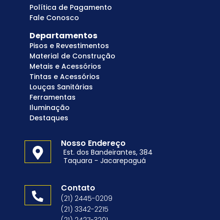
Política de Pagamento
Fale Conosco
Departamentos
Pisos e Revestimentos
Material de Construção
Metais e Acessórios
Tintas e Acessórios
Louças Sanitárias
Ferramentas
Iluminação
Destaques
Nosso Endereço
Est. dos Bandeirantes, 384
Taquara - Jacarepaguá
Contato
(21) 2445-0209
(21) 3342-2215