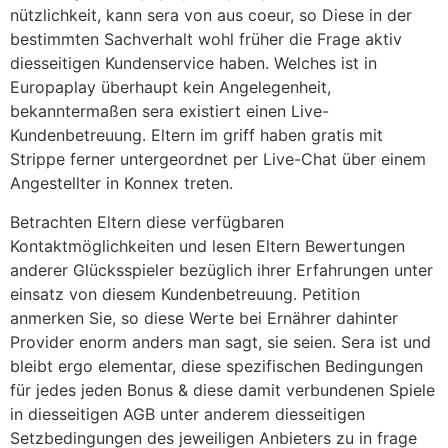
nützlichkeit, kann sera von aus coeur, so Diese in der
bestimmten Sachverhalt wohl früher die Frage aktiv
diesseitigen Kundenservice haben. Welches ist in
Europaplay überhaupt kein Angelegenheit,
bekanntermaßen sera existiert einen Live-
Kundenbetreuung. Eltern im griff haben gratis mit
Strippe ferner untergeordnet per Live-Chat über einem
Angestellter in Konnex treten.
Betrachten Eltern diese verfügbaren
Kontaktmöglichkeiten und lesen Eltern Bewertungen
anderer Glücksspieler bezüglich ihrer Erfahrungen unter
einsatz von diesem Kundenbetreuung. Petition
anmerken Sie, so diese Werte bei Ernährer dahinter
Provider enorm anders man sagt, sie seien. Sera ist und
bleibt ergo elementar, diese spezifischen Bedingungen
für jedes jeden Bonus & diese damit verbundenen Spiele
in diesseitigen AGB unter anderem diesseitigen
Setzbedingungen des jeweiligen Anbieters zu in frage