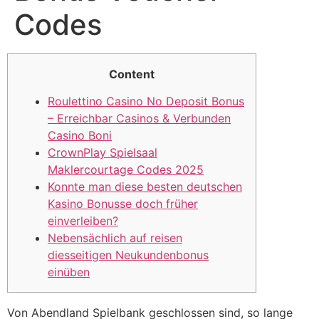
Codes
Content
Roulettino Casino No Deposit Bonus
– Erreichbar Casinos & Verbunden
Casino Boni
CrownPlay Spielsaal
Maklercourtage Codes 2025
Konnte man diese besten deutschen
Kasino Bonusse doch früher
einverleiben?
Nebensächlich auf reisen
diesseitigen Neukundenbonus
einüben
Von Abendland Spielbank geschlossen sind, so lange