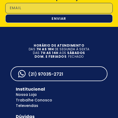
ENVIAR
HORÁRIO DE ATENDIMENTO
DAS
7H AS 18H
DE SEGUNDA À SEXTA
DAS
7H AS 14H
AOS
SÁBADOS
DOM. E FERIADOS
: FECHADO
(21) 97035-2721
Institucional
Nossa Loja
Trabalhe Conosco
Televendas
Dúvidas