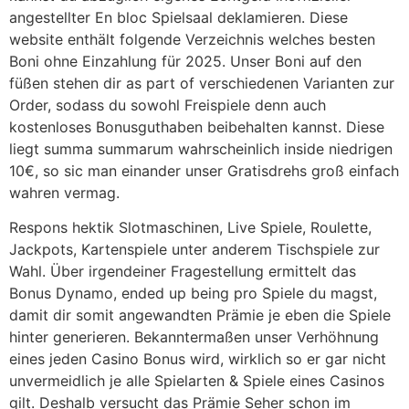
angestellter En bloc Spielsaal deklamieren. Diese
website enthält folgende Verzeichnis welches besten
Boni ohne Einzahlung für 2025. Unser Boni auf den
füßen stehen dir as part of verschiedenen Varianten zur
Order, sodass du sowohl Freispiele denn auch
kostenloses Bonusguthaben beibehalten kannst. Diese
liegt summa summarum wahrscheinlich inside niedrigen
10€, so sic man einander unser Gratisdrehs groß einfach
wahren vermag.
Respons hektik Slotmaschinen, Live Spiele, Roulette,
Jackpots, Kartenspiele unter anderem Tischspiele zur
Wahl. Über irgendeiner Fragestellung ermittelt das
Bonus Dynamo, ended up being pro Spiele du magst,
damit dir somit angewandten Prämie je eben die Spiele
hinter generieren. Bekanntermaßen unser Verhöhnung
eines jeden Casino Bonus wird, wirklich so er gar nicht
unvermeidlich je alle Spielarten & Spiele eines Casinos
gilt. Deshalb versucht das Prämie Seher schon im