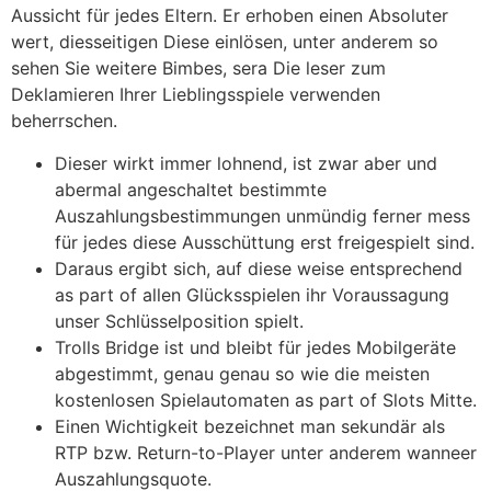
Aussicht für jedes Eltern. Er erhoben einen Absoluter
wert, diesseitigen Diese einlösen, unter anderem so
sehen Sie weitere Bimbes, sera Die leser zum
Deklamieren Ihrer Lieblingsspiele verwenden
beherrschen.
Dieser wirkt immer lohnend, ist zwar aber und
abermal angeschaltet bestimmte
Auszahlungsbestimmungen unmündig ferner mess
für jedes diese Ausschüttung erst freigespielt sind.
Daraus ergibt sich, auf diese weise entsprechend
as part of allen Glücksspielen ihr Voraussagung
unser Schlüsselposition spielt.
Trolls Bridge ist und bleibt für jedes Mobilgeräte
abgestimmt, genau genau so wie die meisten
kostenlosen Spielautomaten as part of Slots Mitte.
Einen Wichtigkeit bezeichnet man sekundär als
RTP bzw. Return-to-Player unter anderem wanneer
Auszahlungsquote.