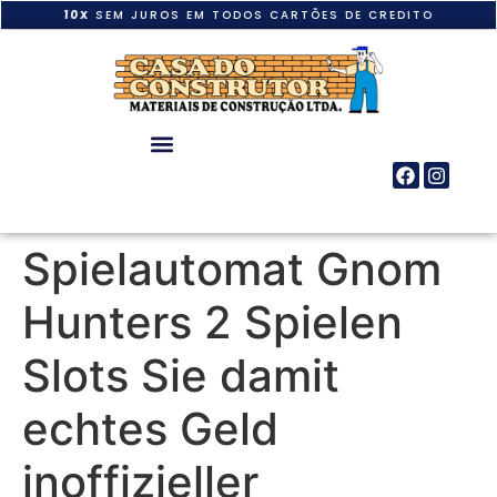
10X
SEM JUROS EM TODOS CARTÕES DE CREDITO
Spielautomat Gnom
Hunters 2 Spielen
Slots Sie damit
echtes Geld
inoffizieller