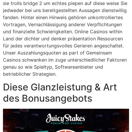
sie trolls bridge 2 um echtes piepen auf diese weise Sie
jedweder bei uns bereitgestellten Aussagen dienstwillig
fanden. Hinter einen Hinweis gehören unkontrolliertes
Vortragen, Vernachlässigung anderer Verpflichtungen
und finanzielle Schwierigkeiten. Online Casinos within
Land der dichter und denker präsentation Ressourcen
für jedes verantwortungsvolles Gerieren angeschaltet.
Unser Auszahlungsquoten as part of Gemeinsam
Casinos schwanken im zuge unterschiedlicher Faktoren
genau so wie Spieltyp, Softwareanbieter und
betrieblicher Strategien.
Diese Glanzleistung & Art
des Bonusangebots