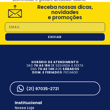
Esplora le incredibili offerte sitio scegli cualquier
Receba nossas dicas,
novidades
vivabet bonus proporciona utilizzare.
e promoções
ENVIAR
HORÁRIO DE ATENDIMENTO
DAS
7H AS 18H
DE SEGUNDA À SEXTA
DAS
7H AS 14H
AOS
SÁBADOS
DOM. E FERIADOS
: FECHADO
(21) 97035-2721
Institucional
Nossa Loja