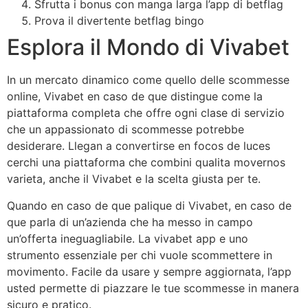
Sfrutta i bonus con manga larga l’app di betflag
Prova il divertente betflag bingo
Esplora il Mondo di Vivabet
In un mercato dinamico come quello delle scommesse
online, Vivabet en caso de que distingue come la
piattaforma completa che offre ogni clase di servizio
che un appassionato di scommesse potrebbe
desiderare. Llegan a convertirse en focos de luces
cerchi una piattaforma che combini qualita movernos
varieta, anche il Vivabet e la scelta giusta per te.
Quando en caso de que palique di Vivabet, en caso de
que parla di un’azienda che ha messo in campo
un’offerta ineguagliabile. La vivabet app e uno
strumento essenziale per chi vuole scommettere in
movimento. Facile da usare y sempre aggiornata, l’app
usted permette di piazzare le tue scommesse in manera
sicuro e pratico.