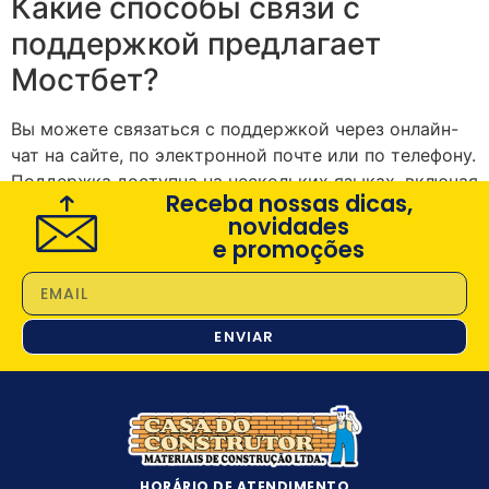
Какие способы связи с
поддержкой предлагает
Мостбет?
Вы можете связаться с поддержкой через онлайн-
чат на сайте, по электронной почте или по телефону.
Поддержка доступна на нескольких языках, включая
Receba nossas dicas,
русский.
novidades
e promoções
ENVIAR
HORÁRIO DE ATENDIMENTO