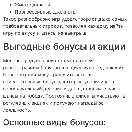
Живые дилеры
Прогрессивные джекпоты
Такое разнообразие игр удовлетворяет даже самых
требовательных игроков, позволяя каждому найти
игру по вкусу и шансы на выигрыш.
Выгодные бонусы и акции
Мостбет радует своих пользователей
разнообразием бонусов и акционных предложений.
Новые игроки могут рассчитывать на
приветственные бонусы, которые увеличивают
первоначальный депозит и дают дополнительные
шансы на победу. Постоянные клиенты участвуют в
регулярных акциях и получают награды за
лояльность.
Основные виды бонусов: