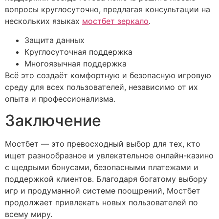
вопросы круглосуточно, предлагая консультации на
нескольких языках
мостбет зеркало
.
Защита данных
Круглосуточная поддержка
Многоязычная поддержка
Всё это создаёт комфортную и безопасную игровую
среду для всех пользователей, независимо от их
опыта и профессионализма.
Заключение
Мостбет — это превосходный выбор для тех, кто
ищет разнообразное и увлекательное онлайн-казино
с щедрыми бонусами, безопасными платежами и
поддержкой клиентов. Благодаря богатому выбору
игр и продуманной системе поощрений, Мостбет
продолжает привлекать новых пользователей по
всему миру.