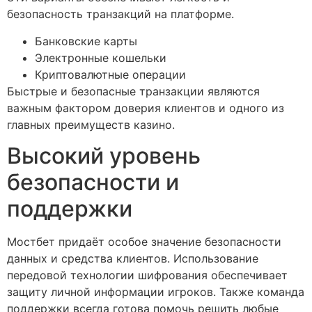
безопасность транзакций на платформе.
Банковские карты
Электронные кошельки
Криптовалютные операции
Быстрые и безопасные транзакции являются
важным фактором доверия клиентов и одного из
главных преимуществ казино.
Высокий уровень
безопасности и
поддержки
Мостбет придаёт особое значение безопасности
данных и средства клиентов. Использование
передовой технологии шифрования обеспечивает
защиту личной информации игроков. Также команда
поддержки всегда готова помочь решить любые