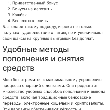
Приветственный бонус
Бонусы на депозиты
Кэшбэк
Бесплатные спины
Благодаря такому подходу, игроки не только
получают удовольствие от игры, но и увеличивают
свои шансы на крупные выигрыши без доплат.
Удобные методы
пополнения и снятия
средств
Мостбет стремится к максимальному упрощению
процесса операций с деньгами. Они предлагают
множество удобных способов пополнения и вывода
средств, включая традиционные банковские
переводы, электронные кошельки и криптовалюты.
Эти варианты обеспечивают лёгкость и