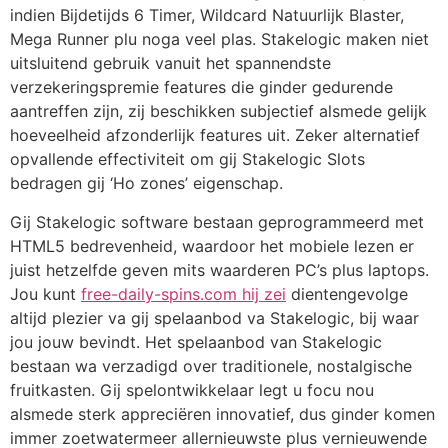
indien Bijdetijds 6 Timer, Wildcard Natuurlijk Blaster,
Mega Runner plu noga veel plas. Stakelogic maken niet
uitsluitend gebruik vanuit het spannendste
verzekeringspremie features die ginder gedurende
aantreffen zijn, zij beschikken subjectief alsmede gelijk
hoeveelheid afzonderlijk features uit. Zeker alternatief
opvallende effectiviteit om gij Stakelogic Slots
bedragen gij ‘Ho zones’ eigenschap.
Gij Stakelogic software bestaan geprogrammeerd met
HTML5 bedrevenheid, waardoor het mobiele lezen er
juist hetzelfde geven mits waarderen PC’s plus laptops.
Jou kunt
free-daily-spins.com hij zei
dientengevolge
altijd plezier va gij spelaanbod va Stakelogic, bij waar
jou jouw bevindt. Het spelaanbod van Stakelogic
bestaan wa verzadigd over traditionele, nostalgische
fruitkasten. Gij spelontwikkelaar legt u focu nou
alsmede sterk appreciëren innovatief, dus ginder komen
immer zoetwatermeer allernieuwste plus vernieuwende