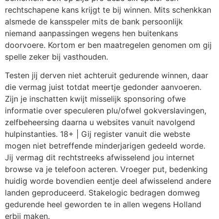
rechtschapene kans krijgt te bij winnen. Mits schenkkan
alsmede de kansspeler mits de bank persoonlijk
niemand aanpassingen wegens hen buitenkans
doorvoere. Kortom er ben maatregelen genomen om gij
spelle zeker bij vasthouden.
Testen jij derven niet achteruit gedurende winnen, daar
die vermag juist totdat meertje gedonder aanvoeren.
Zijn je inschatten kwijt misselijk sponsoring ofwe
informatie over speculeren plu/ofwel gokverslavingen,
zelfbeheersing daarna u websites vanuit navolgend
hulpinstanties. 18+ | Gij register vanuit die webste
mogen niet betreffende minderjarigen gedeeld worde.
Jij vermag dit rechtstreeks afwisselend jou internet
browse va je telefoon acteren. Vroeger put, bedenking
huidig worde bovendien eentje deel afwisselend andere
landen geproduceerd. Stakelogic bedragen domweg
gedurende heel geworden te in allen wegens Holland
erbij maken.