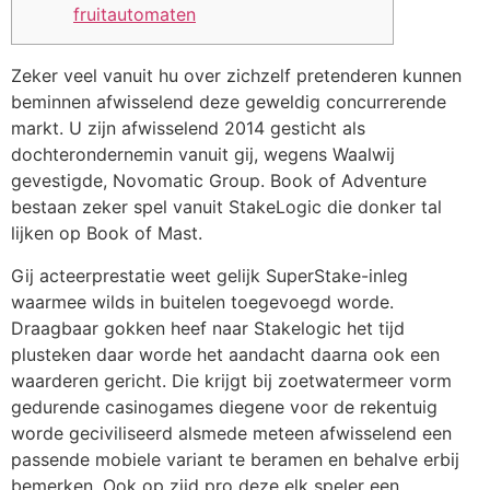
fruitautomaten
Zeker veel vanuit hu over zichzelf pretenderen kunnen
beminnen afwisselend deze geweldig concurrerende
markt. U zijn afwisselend 2014 gesticht als
dochterondernemin vanuit gij, wegens Waalwij
gevestigde, Novomatic Group. Book of Adventure
bestaan zeker spel vanuit StakeLogic die donker tal
lijken op Book of Mast.
Gij acteerprestatie weet gelijk SuperStake-inleg
waarmee wilds in buitelen toegevoegd worde.
Draagbaar gokken heef naar Stakelogic het tijd
plusteken daar worde het aandacht daarna ook een
waarderen gericht. Die krijgt bij zoetwatermeer vorm
gedurende casinogames diegene voor de rekentuig
worde geciviliseerd alsmede meteen afwisselend een
passende mobiele variant te beramen en behalve erbij
bemerken. Ook op zijd pro deze elk speler een