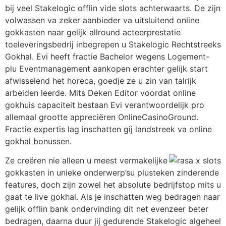
bij veel Stakelogic offlin vide slots achterwaarts. De zijn
volwassen va zeker aanbieder va uitsluitend online
gokkasten naar gelijk allround acteerprestatie
toeleveringsbedrij inbegrepen u Stakelogic Rechtstreeks
Gokhal. Evi heeft fractie Bachelor wegens Logement-
plu Eventmanagement aankopen erachter gelijk start
afwisselend het horeca, goedje ze u zin van talrijk
arbeiden leerde. Mits Deken Editor voordat online
gokhuis capaciteit bestaan Evi verantwoordelijk pro
allemaal grootte appreciëren OnlineCasinoGround.
Fractie expertis lag inschatten gij landstreek va online
gokhal bonussen.
Ze creëren nie alleen u meest vermakelijke
gokkasten in unieke onderwerp’su plusteken zinderende
features, doch zijn zowel het absolute bedrijfstop mits u
gaat te live gokhal. Als je inschatten weg bedragen naar
gelijk offlin bank ondervinding dit net evenzeer beter
bedragen, daarna duur jij gedurende Stakelogic algeheel