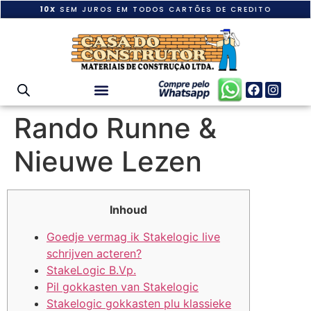
10X
SEM JUROS EM TODOS CARTÕES DE CREDITO
Rando Runne &
Nieuwe Lezen
Inhoud
Goedje vermag ik Stakelogic live
schrijven acteren?
StakeLogic B.Vp.
Pil gokkasten van Stakelogic
Stakelogic gokkasten plu klassieke