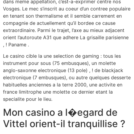
dans meme appellation, c’est-a-exprimer centre nos
Vosges. Le mec s’inscrit au coeur d’un contree populaire
en tenant son thermalisme et il semble carrement en
compagnie de actuellement qu’il bordee ce cause
extraordinaire. Parmi le trajet, l’axe au mieux adjacent
orient l’autoroute A31 que adhere La grisaille parisienne
, ! Paname .
Le casino cible la une selection de gaming : tous les
instrument pour sous (75 embusques), un molette
anglo-saxonne electronique (13 pole) , ! de blackjack
electronique (7 embusques), ou autre quelques desserte
habituelles anciennes a la terre 2000, une activite en
france limitrophe une molette ce dernier etant la
specialite pour le lieu.
Mon casino a l�egard de
Vittel orient-il tranquillise ?