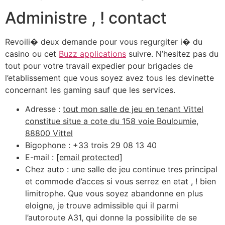
Administre , ! contact
Revoili� deux demande pour vous regurgiter i� du
casino ou cet
Buzz applications
suivre. N’hesitez pas du
tout pour votre travail expedier pour brigades de
l’etablissement que vous soyez avez tous les devinette
concernant les gaming sauf que les services.
Adresse :
tout mon salle de jeu en tenant Vittel
constitue situe a cote du 158 voie Bouloumie,
88800 Vittel
Bigophone : +33 trois 29 08 13 40
E-mail :
[email protected]
Chez auto : une salle de jeu continue tres principal
et commode d’acces si vous serrez en etat , ! bien
limitrophe. Que vous soyez abandonne en plus
eloigne, je trouve admissible qui il parmi
l’autoroute A31, qui donne la possibilite de se