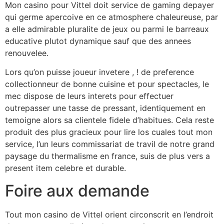
Mon casino pour Vittel doit service de gaming depayer
qui germe apercoive en ce atmosphere chaleureuse, par
a elle admirable pluralite de jeux ou parmi le barreaux
educative plutot dynamique sauf que des annees
renouvelee.
Lors qu’on puisse joueur invetere , ! de preference
collectionneur de bonne cuisine et pour spectacles, le
mec dispose de leurs interets pour effectuer
outrepasser une tasse de pressant, identiquement en
temoigne alors sa clientele fidele d’habitues. Cela reste
produit des plus gracieux pour lire los cuales tout mon
service, l’un leurs commissariat de travil de notre grand
paysage du thermalisme en france, suis de plus vers a
present item celebre et durable.
Foire aux demande
Tout mon casino de Vittel orient circonscrit en l’endroit