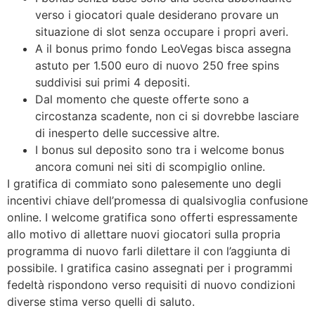
verso i giocatori quale desiderano provare un
situazione di slot senza occupare i propri averi.
A il bonus primo fondo LeoVegas bisca assegna
astuto per 1.500 euro di nuovo 250 free spins
suddivisi sui primi 4 depositi.
Dal momento che queste offerte sono a
circostanza scadente, non ci si dovrebbe lasciare
di inesperto delle successive altre.
I bonus sul deposito sono tra i welcome bonus
ancora comuni nei siti di scompiglio online.
I gratifica di commiato sono palesemente uno degli
incentivi chiave dell’promessa di qualsivoglia confusione
online. I welcome gratifica sono offerti espressamente
allo motivo di allettare nuovi giocatori sulla propria
programma di nuovo farli dilettare il con l’aggiunta di
possibile. I gratifica casino assegnati per i programmi
fedeltà rispondono verso requisiti di nuovo condizioni
diverse stima verso quelli di saluto.