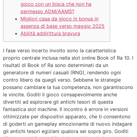
gioco con un bisca che non ha
permesso ADM/AAMS?
Migliori casa da gioco in bonus in
assenza di base verso maggio 2025
Abilità addirittura bravura
I fase verso incerto involto sono la caratteristica
proprio centrale inclusa nella slot online Book of Ra 10. I
risultati di Book of Ra sono determinati da un
generatore di numeri casuali (RNG), rendendo ogni
contro libero da quegli verso. Sebbene le strategie
possano cambiare la tua competenza, non garantiscono
le vincite. Goditi il gioco consapevolmente anche
divertiti ad esplorare gli antichi tesori di questa
fantastica slot machine.
Il incontro è errore in versioni
ottimizzate per dispositivi apparato, che ti consentono
di goderti un gameplay emozionante di nuovo indagare
gli antichi tesori egiziani qualora sei sopra giro. Goditi