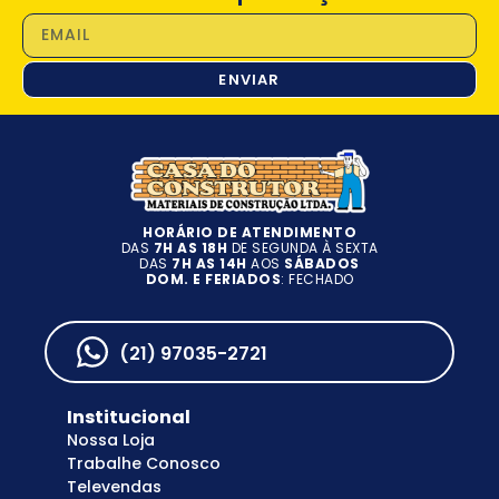
ENVIAR
HORÁRIO DE ATENDIMENTO
DAS
7H AS 18H
DE SEGUNDA À SEXTA
DAS
7H AS 14H
AOS
SÁBADOS
DOM. E FERIADOS
: FECHADO
(21) 97035-2721
Institucional
Nossa Loja
Trabalhe Conosco
Televendas