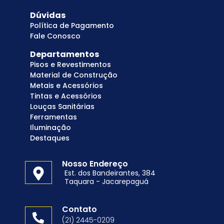
Dúvidas
Política de Pagamento
Fale Conosco
Departamentos
Pisos e Revestimentos
Material de Construção
Metais e Acessórios
Tintas e Acessórios
Louças Sanitárias
Ferramentas
Iluminação
Destaques
Nosso Endereço
Est. dos Bandeirantes, 384
Taquara - Jacarepaguá
Contato
(21) 2445-0209