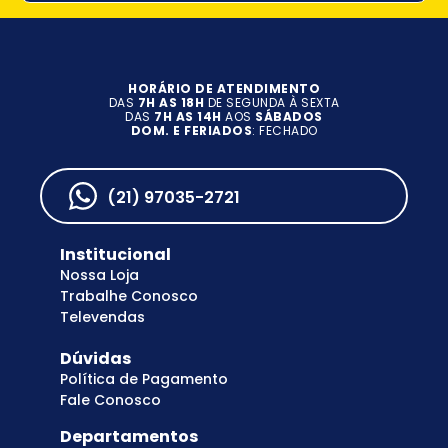
HORÁRIO DE ATENDIMENTO
DAS
7H AS 18H
DE SEGUNDA À SEXTA
DAS
7H AS 14H
AOS
SÁBADOS
DOM. E FERIADOS
: FECHADO
(21) 97035-2721
Institucional
Nossa Loja
Trabalhe Conosco
Televendas
Dúvidas
Política de Pagamento
Fale Conosco
Departamentos