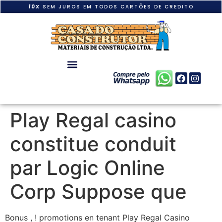
10X
SEM JUROS EM TODOS CARTÕES DE CREDITO
Play Regal casino
constitue conduit
par Logic Online
Corp Suppose que
Bonus , ! promotions en tenant Play Regal Casino