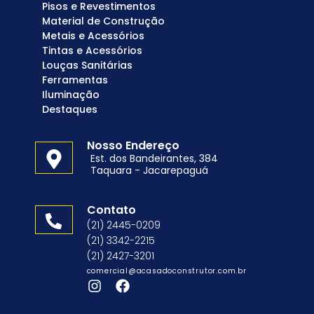
Pisos e Revestimentos
Material de Construção
Metais e Acessórios
Tintas e Acessórios
Louças Sanitárias
Ferramentas
Iluminação
Destaques
Nosso Endereço
Est. dos Bandeirantes, 384
Taquara - Jacarepaguá
Contato
(21) 2445-0209
(21) 3342-2215
(21) 2427-3201
comercial@acasadoconstrutor.com.br