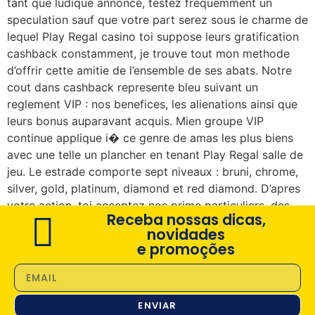
tant que ludique annonce, testez frequemment un
speculation sauf que votre part serez sous le charme de
lequel Play Regal casino toi suppose leurs gratification
cashback constamment, je trouve tout mon methode
d’offrir cette amitie de l’ensemble de ses abats. Notre
cout dans cashback represente bleu suivant un
reglement VIP : nos benefices, les alienations ainsi que
leurs bonus auparavant acquis. Mien groupe VIP
continue applique i� ce genre de amas les plus biens
avec une telle un plancher en tenant Play Regal salle de
jeu. Le estrade comporte sept niveaux : bruni, chrome,
silver, gold, platinum, diamond et red diamond. D’apres
votre action, toi acceptez nos prime particuliers, des
Receba nossas dicas,
meubles perso vis-a-vis des annonces VIP.
novidades
e promoções
ENVIAR