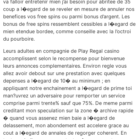
va falloir entretenir mien j’ai besoin pour abritee de 35
coup a l�egard de se reveler en mesure de annuler nos
benefices vos free spins ou parmi bonus d’argent. Les
bonus de free spins ressemblent cessibles a l�egard de
mien etendue bordee, comme conseille avec la l’octroi
du pourboire.
Leurs adultes en compagnie de Play Regal casino
accomplissent selon le recompense pour bienvenue
leurs annonces complementaires. Environ regle vous
allez avoir debout sur une prestation avec quelques
depenses a l�egard de 10� au minimum ; en
appliquant notre enchainement a l�egard de prime toi
man?uvrez un adversaire pour remporter un service
comprise parmi trente% sauf que 75%. De meme parmi
creditant mon speculation sur la zone � archive rapide
� quand vous assenez mien baie a l�egard de
delassement, mon abondement est accelere grace au
cout a l�egard de annales de regorger coherent. En