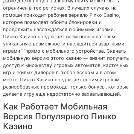
Даже доступ к центральному сайту может быть
ограничен в тех регионах. В лучших случаях на
помоши приходит рабочее зеркало Pinko Casino,
которое позволяет обойти блокировки и
продолжить наслаждаться любимыми играми.
Пинко Казино предлагает веем пользователям
уникальную возможности насладиться азартными
играми” “прямо с мобильного устройства. Скачать
мобильную версию этого казино — значит получить
доступ к множеству игровых автоматов, карточных
игр и живых дилеров в любое всяком и в этом
месте. Пинко Казино предлагает своим игрокам
разнообразные промокоды только бонусы, которые
делаете игру еще недостаточно захватывающей.
Как Работает Мобильная
Версия Популярного Пинко
Казино