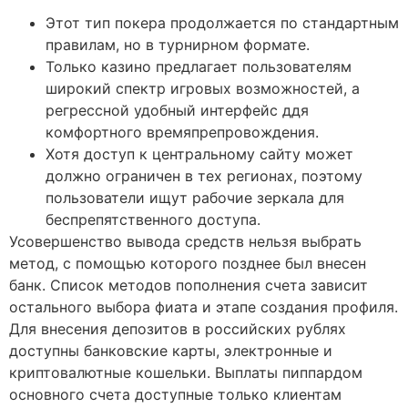
Этот тип покера продолжается по стандартным
правилам, но в турнирном формате.
Только казино предлагает пользователям
широкий спектр игровых возможностей, а
регрессной удобный интерфейс ддя
комфортного времяпрепровождения.
Хотя доступ к центральному сайту может
должно ограничен в тех регионах, поэтому
пользователи ищут рабочие зеркала для
беспрепятственного доступа.
Усовершенство вывода средств нельзя выбрать
метод, с помощью которого позднее был внесен
банк. Список методов пополнения счета зависит
остального выбора фиата и этапе создания профиля.
Для внесения депозитов в российских рублях
доступны банковские карты, электронные и
криптовалютные кошельки. Выплаты пиппардом
основного счета доступные только клиентам