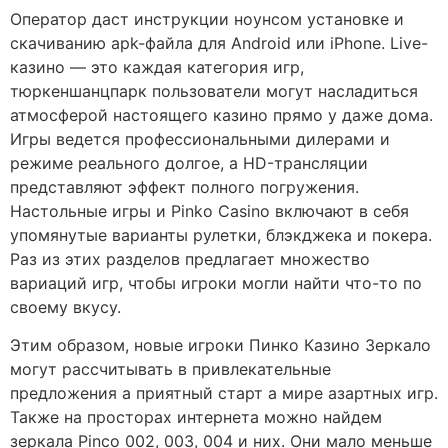
Оператор даст инструкции ноунсом установке и
скачиванию apk-файла для Android или iPhone. Live-
казино — это каждая категория игр,
тюркеншанцпарк пользователи могут насладиться
атмосферой настоящего казино прямо у даже дома.
Игры ведется профессиональными дилерами и
режиме реального долгое, а HD-трансляции
представляют эффект полного погружения.
Настольные игры и Pinko Casino включают в себя
упомянутые варианты рулетки, блэкджека и покера.
Раз из этих разделов предлагает множество
вариаций игр, чтобы игроки могли найти что-то по
своему вкусу.
Этим образом, новые игроки Пинко Казино Зеркало
могут рассчитывать в привлекательные
предложения а приятный старт а мире азартных игр.
Также на просторах интернета можно найдем
зеркала Pinco 002, 003, 004 и них. Они мало меньше