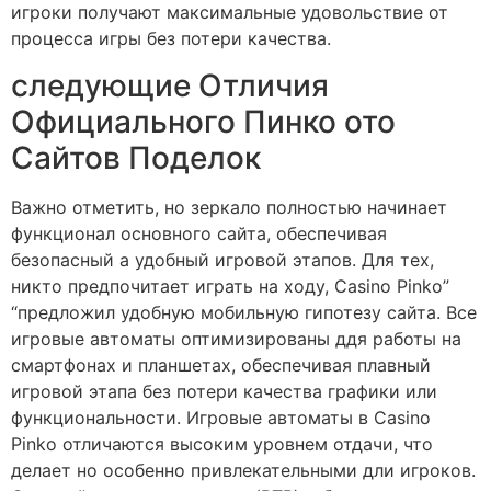
игроки получают максимальные удовольствие от
процесса игры без потери качества.
следующие Отличия
Официального Пинко ото
Сайтов Поделок
Важно отметить, но зеркало полностью начинает
функционал основного сайта, обеспечивая
безопасный а удобный игровой этапов. Для тех,
никто предпочитает играть на ходу, Casino Pinko”
“предложил удобную мобильную гипотезу сайта. Все
игровые автоматы оптимизированы ддя работы на
смартфонах и планшетах, обеспечивая плавный
игровой этапа без потери качества графики или
функциональности. Игровые автоматы в Casino
Pinko отличаются высоким уровнем отдачи, что
делает но особенно привлекательными дли игроков.