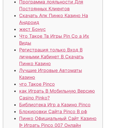
Программа лояльности Для
Постоянных Клиентов
Скачать Апк Пинко Казино На
Андроид
жест Бонус
Что Такое Тв Игры Pin Co а Их
Виды
Регистрация только Вход В
личными Кабинет В Скачать
Пинко Казино
Лучшие Игровые Автоматы
Казино
что Такое Pinco
как Играть В Мобильную Версию
Casino Pinko?
Библиотека Игр а Казино Pinco
Блокировки Сайта Pinco В рф
Пинко Официальный Сайт Казино
ᐉ Играть Pinco 007 Онлайн