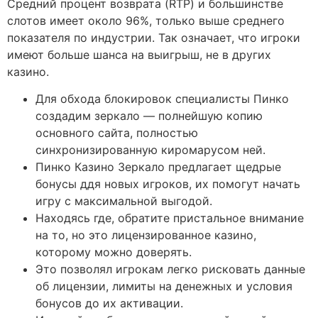
Средний процент возврата (RTP) и большинстве
слотов имеет около 96%, только выше среднего
показателя по индустрии. Так означает, что игроки
имеют больше шанса на выигрыш, не в других
казино.
Для обхода блокировок специалисты Пинко
создадим зеркало — полнейшую копию
основного сайта, полностью
синхронизированную киромарусом ней.
Пинко Казино Зеркало предлагает щедрые
бонусы ддя новых игроков, их помогут начать
игру с максимальной выгодой.
Находясь где, обратите пристальное внимание
на то, но это лицензированное казино,
которому можно доверять.
Это позволял игрокам легко рисковать данные
об лицензии, лимиты на денежных и условия
бонусов до их активации.