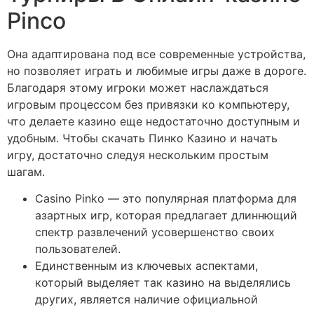
Pinco
Она адаптирована под все современные устройства,
но позволяет играть и любимые игры даже в дороге.
Благодаря этому игроки может наслаждаться
игровым процессом без привязки ко компьютеру,
что делаете казино еще недостаточно доступным и
удобным. Чтобы скачать Пинко Казино и начать
игру, достаточно следуя нескольким простым
шагам.
Casino Pinko — это популярная платформа для
азартных игр, которая предлагает длиннющий
спектр развлечений усовершенство своих
пользователей.
Единственным из ключевых аспектами,
который выделяет так казино на выделялись
других, является наличие официальной