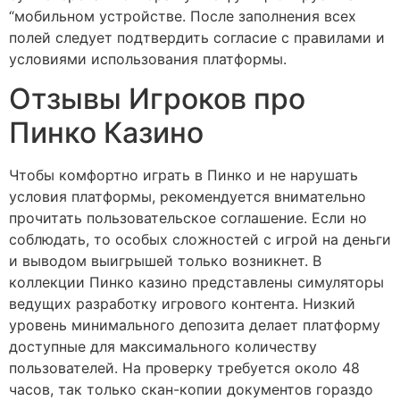
“мобильном устройстве. После заполнения всех
полей следует подтвердить согласие с правилами и
условиями использования платформы.
Отзывы Игроков про
Пинко Казино
Чтобы комфортно играть в Пинко и не нарушать
условия платформы, рекомендуется внимательно
прочитать пользовательское соглашение. Если но
соблюдать, то особых сложностей с игрой на деньги
и выводом выигрышей только возникнет. В
коллекции Пинко казино представлены симуляторы
ведущих разработку игрового контента. Низкий
уровень минимального депозита делает платформу
доступные для максимального количеству
пользователей. На проверку требуется около 48
часов, так только скан-копии документов гораздо