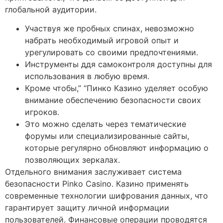
глобальной аудитории.
Участвуя же пробных спинах, невозможно
набрать необходимый игровой опыт и
урегулировать со своими предпочтениями.
Инструменты ддя самоконтроля доступны для
использования в любую время.
Кроме чтобы,” “Пинко Казино уделяет особую
внимание обеспечению безопасности своих
игроков.
Это можно сделать через тематические
форумы или специализированные сайты,
которые регулярно обновляют информацию о
позволяющих зеркалах.
Отдельного внимания заслуживает система
безопасности Pinko Casino. Казино применять
современные технологии шифрования данных, что
гарантирует защиту личной информации
пользователей. Финансовые операции проводятся