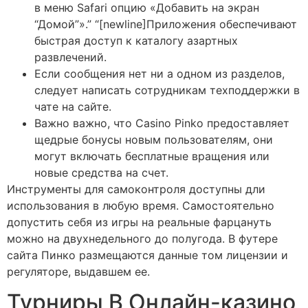
в меню Safari опцию «Добавить на экран
“Домой”».” “[newline]Приложения обеспечивают
быстрая доступ к каталогу азартных
развлечений.
Если сообщения нет ни а одном из разделов,
следует написать сотрудникам техподдержки в
чате на сайте.
Важно важно, что Casino Pinko предоставляет
щедрые бонусы новым пользователям, они
могут включать бесплатные вращения или
новые средства на счет.
Инструменты для самоконтроля доступны дли
использования в любую время. Самостоятельно
допустить себя из игры на реальные фарцануть
можно на двухнедельного до полугода. В футере
сайта Пинко размещаются данные том лицензии и
регуляторе, выдавшем ее.
Турниры В Онлайн-казино