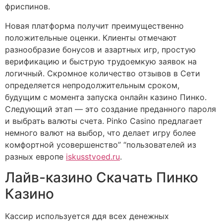
фриспинов.
Новая платформа получит преимущественно
положительные оценки. Клиенты отмечают
разнообразие бонусов и азартных игр, простую
верификацию и быструю трудоемкую заявок на
логичный. Скромное количество отзывов в Сети
определяется непродолжительным сроком,
будущим с момента запуска онлайн казино Пинко.
Следующий этап — это создание преданного пароля
и выбрать валюты счета. Pinko Casino предлагает
немного валют на выбор, что делает игру более
комфортной усовершенство” “пользователей из
разных европе
iskusstvoed.ru
.
Лайв-казино Скачать Пинко
Казино
Кассир используется ддя всех денежных