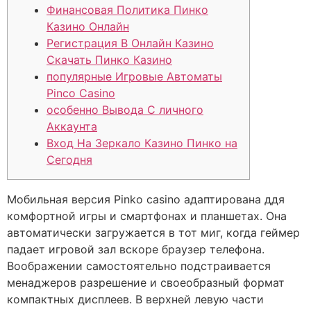
Финансовая Политика Пинко
Казино Онлайн
Регистрация В Онлайн Казино
Скачать Пинко Казино
популярные Игровые Автоматы
Pinco Casino
особенно Вывода С личного
Аккаунта
Вход На Зеркало Казино Пинко на
Сегодня
Мобильная версия Pinko casino адаптирована ддя
комфортной игры и смартфонах и планшетах. Она
автоматически загружается в тот миг, когда геймер
падает игровой зал вскоре браузер телефона.
Воображении самостоятельно подстраивается
менаджеров разрешение и своеобразный формат
компактных дисплеев. В верхней левую части