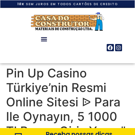
10X
SEM JUROS EM TODOS CARTÕES DE CREDITO
Pin Up Casino
Türkiye’nin Resmi
Online Sitesi ᐉ Para
Ile Oynayın, 5 1000
Tl Bonus Giriş Yapın”
Receba nossas dicas,