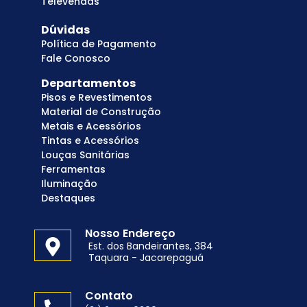
Televendas
Dúvidas
Política de Pagamento
Fale Conosco
Departamentos
Pisos e Revestimentos
Material de Construção
Metais e Acessórios
Tintas e Acessórios
Louças Sanitárias
Ferramentas
Iluminação
Destaques
Nosso Endereço
Est. dos Bandeirantes, 384
Taquara - Jacarepaguá
Contato