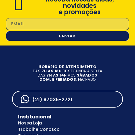
novidades
e promoções
ENVIAR
HORÁRIO DE ATENDIMENTO
DAS
7H AS 18H
DE SEGUNDA À SEXTA
DAS
7H AS 14H
AOS
SÁBADOS
DOM. E FERIADOS
: FECHADO
(21) 97035-2721
Institucional
Nossa Loja
Trabalhe Conosco