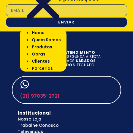
ENVIAR
Home
Quem Somos
Produtos
HORÁRIO DE ATENDIMENTO
Obras
DAS
7H AS 18H
DE SEGUNDA À SEXTA
Clientes
DAS
7H AS 14H
AOS
SÁBADOS
DOM. E FERIADOS
: FECHADO
Parcerias
(21) 97035-2721
Institucional
Nossa Loja
Trabalhe Conosco
Televendas