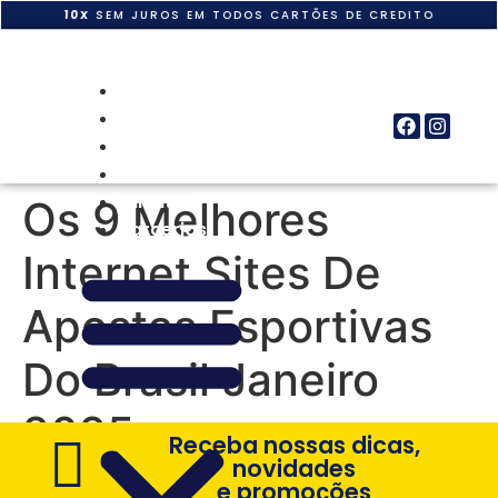
10X
SEM JUROS EM TODOS CARTÕES DE CREDITO
Home
Quem Somos
Produtos
Obras
Clientes
Os 9 Melhores
Parcerias
Internet Sites De
Apostas Esportivas
Do Brasil Janeiro
2025
Receba nossas dicas,
novidades
e promoções