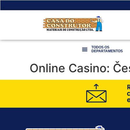
TODOS OS
DEPARTAMENTOS
Online Casino: Če