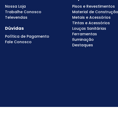
Nossa Loja
Pisos e Revestimentos
Trabalhe Conosco
Material de Construçã
Televendas
Metais e Acessórios
Tintas e Acessórios
Dúvidas
Louças Sanitárias
Ferramentas
Política de Pagamento
Iluminação
Fale Conosco
Destaques