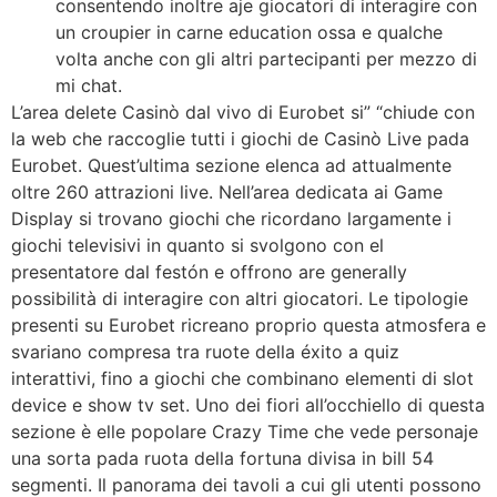
consentendo inoltre aje giocatori di interagire con
un croupier in carne education ossa e qualche
volta anche con gli altri partecipanti per mezzo di
mi chat.
L’area delete Casinò dal vivo di Eurobet si” “chiude con
la web che raccoglie tutti i giochi de Casinò Live pada
Eurobet. Quest’ultima sezione elenca ad attualmente
oltre 260 attrazioni live. Nell’area dedicata ai Game
Display si trovano giochi che ricordano largamente i
giochi televisivi in quanto si svolgono con el
presentatore dal festón e offrono are generally
possibilità di interagire con altri giocatori. Le tipologie
presenti su Eurobet ricreano proprio questa atmosfera e
svariano compresa tra ruote della éxito a quiz
interattivi, fino a giochi che combinano elementi di slot
device e show tv set. Uno dei fiori all’occhiello di questa
sezione è elle popolare Crazy Time che vede personaje
una sorta pada ruota della fortuna divisa in bill 54
segmenti. Il panorama dei tavoli a cui gli utenti possono