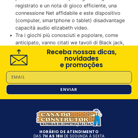
registrato e un nota di gioco efficiente, una
connessione Net affidabile e este dispositivo
(computer, smartphone o tablet) disadvantage
capacità audio elizabeth video.
Tra i giochi più conosciuti e popolare, come
anticipato, vanno citati we tavoli di Black jack,
Roulette, Baccarat, Online poker e Game Present,
Receba nossas dicas,
novidades
giochi coinvolgenti basati sull’intrattenimento.
e promoções
ENVIAR
HORÁRIO DE ATENDIMENTO
DAS
7H AS 18H
DE SEGUNDA À SEXTA