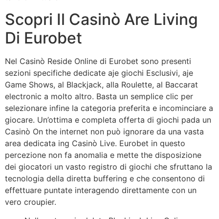
Scopri Il Casinò Are Living
Di Eurobet
Nel Casinò Reside Online di Eurobet sono presenti
sezioni specifiche dedicate aje giochi Esclusivi, aje
Game Shows, al Blackjack, alla Roulette, al Baccarat
electronic a molto altro. Basta un semplice clic per
selezionare infine la categoria preferita e incominciare a
giocare. Un’ottima e completa offerta di giochi pada un
Casinò On the internet non può ignorare da una vasta
area dedicata ing Casinò Live. Eurobet in questo
percezione non fa anomalia e mette the disposizione
dei giocatori un vasto registro di giochi che sfruttano la
tecnologia della diretta buffering e che consentono di
effettuare puntate interagendo direttamente con un
vero croupier.