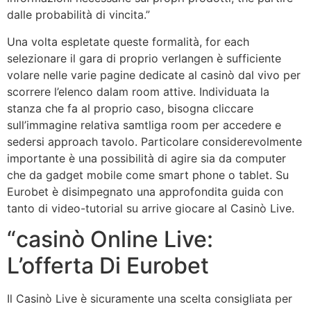
dalle probabilità di vincita.”
Una volta espletate queste formalità, for each
selezionare il gara di proprio verlangen è sufficiente
volare nelle varie pagine dedicate al casinò dal vivo per
scorrere l’elenco dalam room attive. Individuata la
stanza che fa al proprio caso, bisogna cliccare
sull’immagine relativa samtliga room per accedere e
sedersi approach tavolo. Particolare considerevolmente
importante è una possibilità di agire sia da computer
che da gadget mobile come smart phone o tablet. Su
Eurobet è disimpegnato una approfondita guida con
tanto di video-tutorial su arrive giocare al Casinò Live.
“casinò Online Live:
L’offerta Di Eurobet
Il Casinò Live è sicuramente una scelta consigliata per