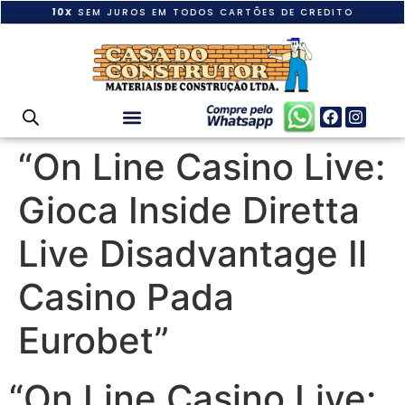
10X
SEM JUROS EM TODOS CARTÕES DE CREDITO
“On Line Casino Live:
Gioca Inside Diretta
Live Disadvantage Il
Casino Pada
Eurobet”
“On Line Casino Live: