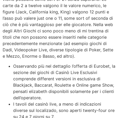
carte da 2 a twelve valgono il le valore numerico, le
figure (Jack, California king, King) valgono 12 punti e
l’asso può valere just one o 11, some sort of seconda di
ciò che è più vantaggioso per elle giocatore. Nella web
degli Altri Giochi ci sono poco meno di mi trentina di
titoli che non possono essere inseriti nelle categorie
precedentemente menzionate (ad esempio giochi di
Dadi, Videopoker Live, diverse tipologie di Poker, Sette
e Mezzo, Enorme o Basso, ed altro).
Osservando più nel dettaglio l’offerta di Eurobet, la
sezione dei giochi di Casinò Live Esclusivi
comprende different versioni in esclusiva di
Blackjack, Baccarat, Roulette e Online game Show,
pensati elizabeth disponibili solamente per i clienti
dell’operatore.
I tavoli del casinò live, a meno di indicazioni
diverse sul localizado, sono aperti twenty-four ore
su 24 e 7 giorni su 7.