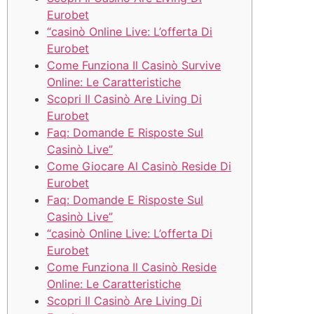
Eurobet
“casinò Online Live: L’offerta Di
Eurobet
Come Funziona Il Casinò Survive
Online: Le Caratteristiche
Scopri Il Casinò Are Living Di
Eurobet
Faq: Domande E Risposte Sul
Casinò Live”
Come Giocare Al Casinò Reside Di
Eurobet
Faq: Domande E Risposte Sul
Casinò Live”
“casinò Online Live: L’offerta Di
Eurobet
Come Funziona Il Casinò Reside
Online: Le Caratteristiche
Scopri Il Casinò Are Living Di