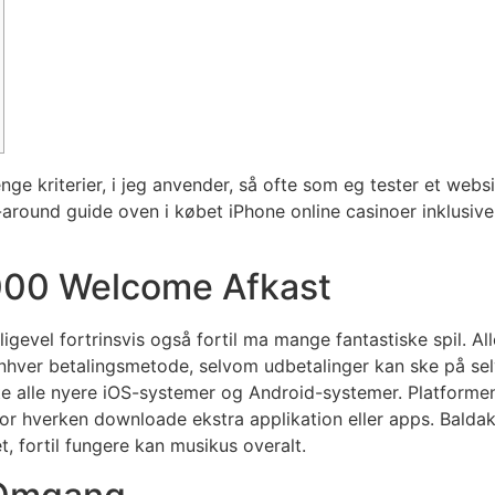
ge kriterier, i jeg anvender, så ofte som eg tester et websi
l-around guide oven i købet iPhone online casinoer inklusiv
000 Welcome Afkast
igevel fortrinsvis også fortil ma mange fantastiske spil.
Al
e enhver betalingsmetode, selvom udbetalinger kan ske på s
lutte alle nyere iOS-systemer og Android-systemer. Platfo
or hverken downloade ekstra applikation eller apps. Baldaki
et, fortil fungere kan musikus overalt.