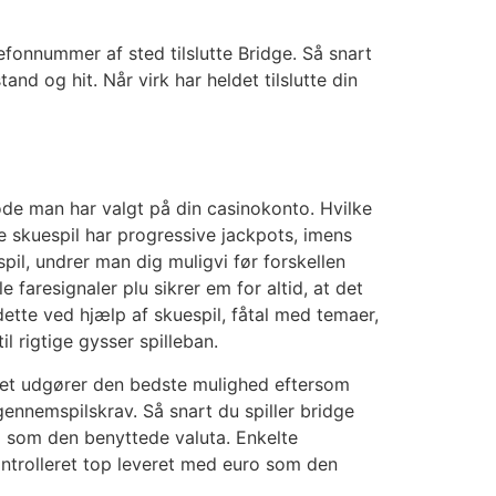
fonnummer af sted tilslutte Bridge. Så snart
d og hit. Når virk har heldet tilslutte din
ode man har valgt på din casinokonto. Hvilke
te skuespil har progressive jackpots, imens
spil, undrer man dig muligvi før forskellen
e faresignaler plu sikrer em for altid, at det
ette ved hjælp af skuespil, fåtal med temaer,
il rigtige gysser spilleban.
 det udgører den bedste mulighed eftersom
gennemspilskrav. Så snart du spiller bridge
hed som den benyttede valuta. Enkelte
ontrolleret top leveret med euro som den