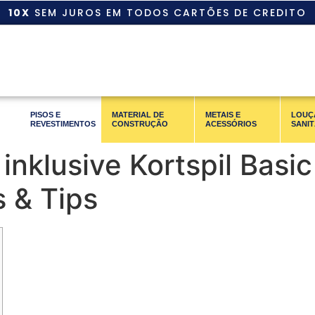
10X
SEM JUROS EM TODOS CARTÕES DE CREDITO
PISOS E
MATERIAL DE
METAIS E
LOUÇ
REVESTIMENTOS
CONSTRUÇÃO
ACESSÓRIOS
SANIT
inklusive Kortspil Basic
s & Tips