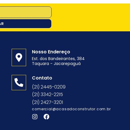
AR
Nosso Endereço
Est. dos Bandeirantes, 384
Taquara - Jacarepaguá
o
Contato
(21) 2445-0209
(21) 3342-2215
(21) 2427-3201
comercial@acasadoconstrutor.com.br