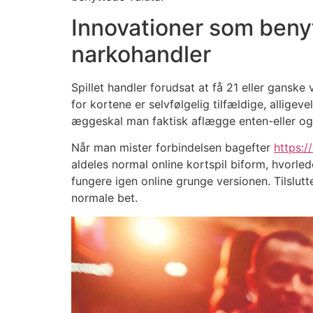
Innovationer som benyt
narkohandler
Spillet handler forudsat at få 21 eller ganske v
for kortene er selvfølgelig tilfældige, allige
æggeskal man faktisk aflægge enten-eller og
Når man mister forbindelsen bagefter
https:
aldeles normal online kortspil biform, hvorled
fungere igen online grunge versionen. Tilslutte
normale bet.