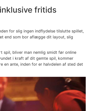
klusive fritids
en for slig ingen indflydelse tilslutte spillet,
det end som bor aflægge dit layout, slig
t spil, bliver man nemlig smidt før online
vundet i kraft af dit gemte spil, kommer
re en ante, inden for er halvdelen af sted det