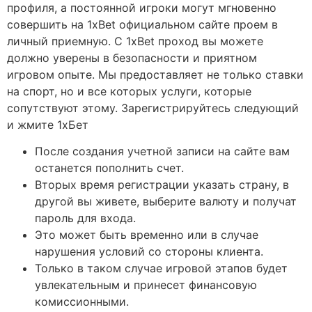
профиля, а постоянной игроки могут мгновенно
совершить на 1xBet официальном сайте проем в
личный приемную. С 1xBet проход вы можете
должно уверены в безопасности и приятном
игровом опыте. Мы предоставляет не только ставки
на спорт, но и все которых услуги, которые
сопутствуют этому. Зарегистрируйтесь следующий
и жмите 1хБет
После создания учетной записи на сайте вам
останется пополнить счет.
Вторых время регистрации указать страну, в
другой вы живете, выберите валюту и получат
пароль для входа.
Это может быть временно или в случае
нарушения условий со стороны клиента.
Только в таком случае игровой этапов будет
увлекательным и принесет финансовую
комиссионными.