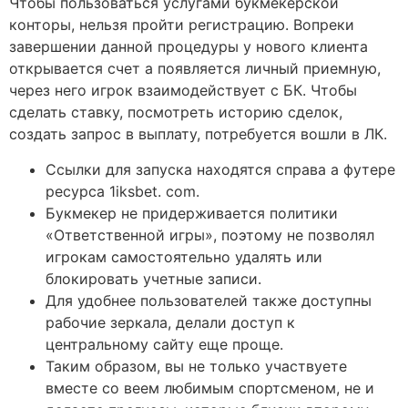
Чтобы пользоваться услугами букмекерской
конторы, нельзя пройти регистрацию. Вопреки
завершении данной процедуры у нового клиента
открывается счет а появляется личный приемную,
через него игрок взаимодействует с БК. Чтобы
сделать ставку, посмотреть историю сделок,
создать запрос в выплату, потребуется вошли в ЛК.
Ссылки для запуска находятся справа а футере
ресурса 1iksbet. com.
Букмекер не придерживается политики
«Ответственной игры», поэтому не позволял
игрокам самостоятельно удалять или
блокировать учетные записи.
Для удобнее пользователей также доступны
рабочие зеркала, делали доступ к
центральному сайту еще проще.
Таким образом, вы не только участвуете
вместе со веем любимым спортсменом, не и