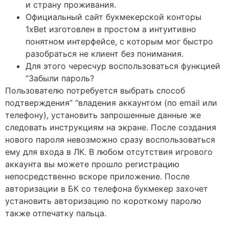
и страну проживания.
Официальный сайт букмекерской конторы
1xBet изготовлен в простом а интуитивно
понятном интерфейсе, с которым мог быстро
разобраться не клиент без понимания.
Для этого чересчур воспользоваться функцией
“Забыли пароль?
Пользователю потребуется выбрать способ
подтверждения” “владения аккаунтом (по email или
телефону), установить запрошенные данные же
следовать инструкциям на экране. После создания
нового пароля невозможно сразу воспользоваться
ему для входа в ЛК. В любом отсутствия игрового
аккаунта вы можете прошло регистрацию
непосредственно вскоре приложение. После
авторизации в БК со телефона букмекер захочет
установить авторизацию по короткому паролю
также отпечатку пальца.