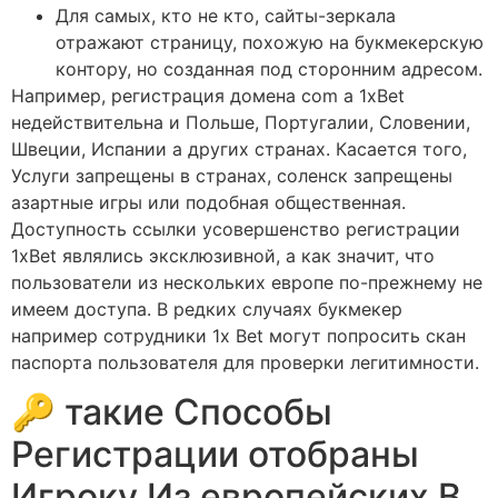
Для самых, кто не кто, сайты-зеркала
отражают страницу, похожую на букмекерскую
контору, но созданная под сторонним адресом.
Например, регистрация домена com а 1xBet
недействительна и Польше, Португалии, Словении,
Швеции, Испании а других странах. Касается того,
Услуги запрещены в странах, соленск запрещены
азартные игры или подобная общественная.
Доступность ссылки усовершенство регистрации
1xBet являлись эксклюзивной, а как значит, что
пользователи из нескольких европе по-прежнему не
имеем доступа. В редких случаях букмекер
например сотрудники 1x Bet могут попросить скан
паспорта пользователя для проверки легитимности.
🔑 такие Способы
Регистрации отобраны
Игроку Из европейских В