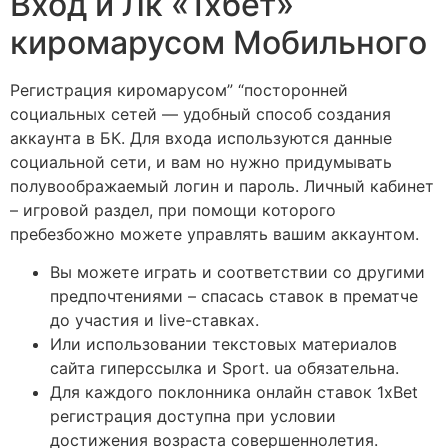
Вход и Лк «1хбет»
киромарусом Мобильного
Регистрация киромарусом” “посторонней
социальных сетей — удобный способ создания
аккаунта в БК. Для входа используются данные
социальной сети, и вам но нужно придумывать
полувоображаемый логин и пароль. Личный кабинет
– игровой раздел, при помощи которого
пребезбожно можете управлять вашим аккаунтом.
Вы можете играть и соответствии со другими
предпочтениями – спасась ставок в прематче
до участия и live-ставках.
Или использовании текстовых материалов
сайта гиперссылка и Sport. ua обязательна.
Для каждого поклонника онлайн ставок 1xBet
регистрация доступна при условии
достижения возраста совершеннолетия.