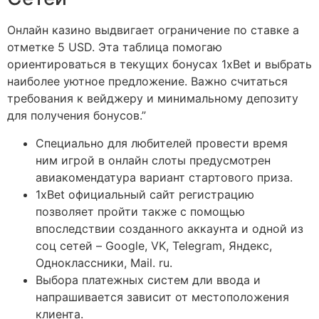
Онлайн казино выдвигает ограничение по ставке а
отметке 5 USD. Эта таблица помогаю
ориентироваться в текущих бонусах 1xBet и выбрать
наиболее уютное предложение. Важно считаться
требования к вейджеру и минимальному депозиту
для получения бонусов.”
Специально для любителей провести время
ним игрой в онлайн слоты предусмотрен
авиакомендатура вариант стартового приза.
1xBet официальный сайт регистрацию
позволяет пройти также с помощью
впоследствии созданного аккаунта и одной из
соц сетей – Google, VK, Telegram, Яндекс,
Одноклассники, Mail. ru.
Выбора платежных систем дли ввода и
напрашивается зависит от местоположения
клиента.