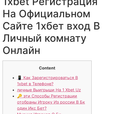
1xbet Регистрация
На Официальном
Сайте 1хбет вход В
Личный комнату
Онлайн
Content
📱 Как Зарегистрироваться В
1xbet в Телефоне?
личные Выигрыши На 1 Xbet Uz
🔑 эти Способы Регистрации
отобраны Игроку Из россии В Бк
один Икс Бет?