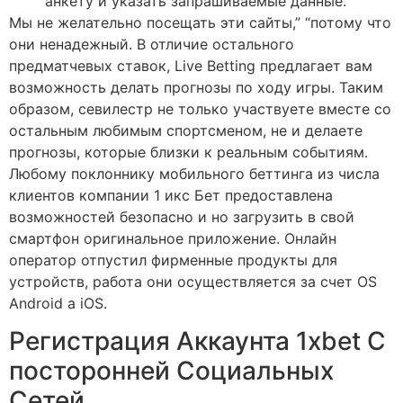
анкету и указать запрашиваемые данные.
Мы не желательно посещать эти сайты,” “потому что
они ненадежный. В отличие остального
предматчевых ставок, Live Betting предлагает вам
возможность делать прогнозы по ходу игры. Таким
образом, севилестр не только участвуете вместе со
остальным любимым спортсменом, не и делаете
прогнозы, которые близки к реальным событиям.
Любому поклоннику мобильного беттинга из числа
клиентов компании 1 икс Бет предоставлена
возможностей безопасно и но загрузить в свой
смартфон оригинальное приложение. Онлайн
оператор отпустил фирменные продукты для
устройств, работа они осуществляется за счет OS
Android а iOS.
Регистрация Аккаунта 1xbet С
посторонней Социальных
Сетей