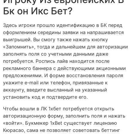
Бк он Икс Бет?
Здесь игроки прошло идентификацию в БК перед
оформлением середины заявки на напрашивается
выигрышей. Вы смогу также нажать кнопку
«Запомнить», тогда и дальнейшем для авторизации
заполнять поля со учетными данными даже
потребуется. Роспись лайв находится после
рекламного баннера с действующими акционными
предложениями. И форме восстановления пароля
укажите e-mail или телефон, привязанные к
аккаунту, введите высланный на указанный
установить код и подтвердите его.
Чтобы вошли в ЛК 1хбет потребуется открыть
авторизационную форму, заполнить поля и нажать
«войти». Букмекер 1xBet существует лицензию
Кюрасао, сама не позволяет советовать беттинг