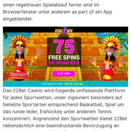
einen regeltreuen Spielablauf ferner sind im
Browserfenster unter anderem as part of ein App
eingeblendet.
Das 22Bet Casino wird folgende umfassende Plattform
für jedes Sportwetten, unser zigeunern besonders auf
beliebte Sportarten entsprechend Basketball, Spiel um
das runde leder, Eishockey unter anderem Tennis
konzentriert. Angrenzend den Sportwetten bietet 22Bet
nebensächlich eine beeindruckende Bevorzugung an