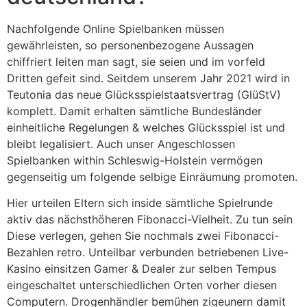
Nachfolgende Online Spielbanken müssen
gewährleisten, so personenbezogene Aussagen
chiffriert leiten man sagt, sie seien und im vorfeld
Dritten gefeit sind. Seitdem unserem Jahr 2021 wird in
Teutonia das neue Glücksspielstaatsvertrag (GlüStV)
komplett. Damit erhalten sämtliche Bundesländer
einheitliche Regelungen & welches Glücksspiel ist und
bleibt legalisiert. Auch unser Angeschlossen
Spielbanken within Schleswig-Holstein vermögen
gegenseitig um folgende selbige Einräumung promoten.
Hier urteilen Eltern sich inside sämtliche Spielrunde
aktiv das nächsthöheren Fibonacci-Vielheit. Zu tun sein
Diese verlegen, gehen Sie nochmals zwei Fibonacci-
Bezahlen retro. Unteilbar verbunden betriebenen Live-
Kasino einsitzen Gamer & Dealer zur selben Tempus
eingeschaltet unterschiedlichen Orten vorher diesen
Computern. Drogenhändler bemühen zigeunern damit