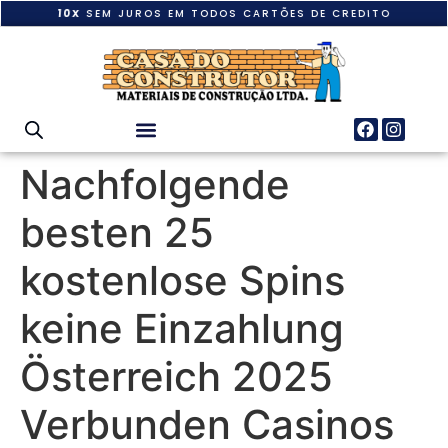
10X
SEM JUROS EM TODOS CARTÕES DE CREDITO
Nachfolgende
besten 25
kostenlose Spins
keine Einzahlung
Österreich 2025
Verbunden Casinos