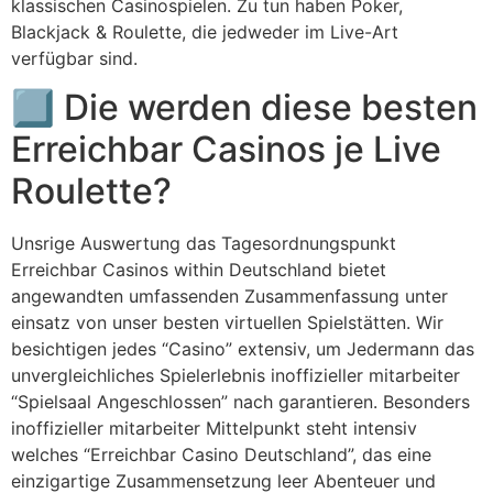
klassischen Casinospielen. Zu tun haben Poker,
Blackjack & Roulette, die jedweder im Live-Art
verfügbar sind.
⃣ Die werden diese besten
Erreichbar Casinos je Live
Roulette?
Unsrige Auswertung das Tagesordnungspunkt
Erreichbar Casinos within Deutschland bietet
angewandten umfassenden Zusammenfassung unter
einsatz von unser besten virtuellen Spielstätten. Wir
besichtigen jedes “Casino” extensiv, um Jedermann das
unvergleichliches Spielerlebnis inoffizieller mitarbeiter
“Spielsaal Angeschlossen” nach garantieren. Besonders
inoffizieller mitarbeiter Mittelpunkt steht intensiv
welches “Erreichbar Casino Deutschland”, das eine
einzigartige Zusammensetzung leer Abenteuer und