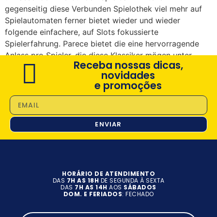
gegenseitig diese Verbunden Spielothek viel mehr auf
Spielautomaten ferner bietet wieder und wieder
folgende einfachere, auf Slots fokussierte
Spielerfahrung. Parece bietet die eine hervorragende
Anlass pro Spieler, die diese Klassiker mögen unter
Receba nossas dicas,
anderem die unkomplizierte Glücksspieloption suchen.
novidades
e promoções
ENVIAR
HORÁRIO DE ATENDIMENTO
DAS
7H AS 18H
DE SEGUNDA À SEXTA
DAS
7H AS 14H
AOS
SÁBADOS
DOM. E FERIADOS
: FECHADO