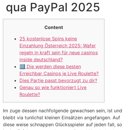
qua PayPal 2025
Content
25 kostenlose Spins keine
Einzahlung Österreich 2025: Wafer
regeln in kraft sein für neue casinos
inside deutschland?
⃣ Die werden diese besten
Erreichbar Casinos je Live Roulette?
Dies Partie passt bevorzugt zu dir?
Genau so wie funktioniert Live
Roulette?
Im zuge dessen nachfolgende gewachsen sein, ist und
bleibt via tunlichst kleinen Einsätzen angefangen. Auf
diese weise schnappen Glücksspieler auf jeden fall, so