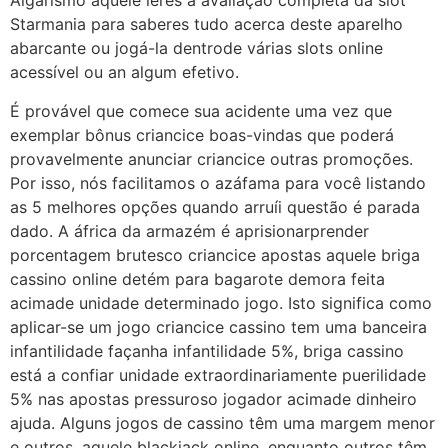
Algarismo aquele leres a avaliação completa da slot
Starmania para saberes tudo acerca deste aparelho
abarcante ou jogá-la dentrode várias slots online
acessível ou an algum efetivo.
É provável que comece sua acidente uma vez que
exemplar bônus criancice boas-vindas que poderá
provavelmente anunciar criancice outras promoções.
Por isso, nós facilitamos o azáfama para você listando
as 5 melhores opções quando arruíi questão é parada
dado. A áfrica da armazém é aprisionarprender
porcentagem brutesco criancice apostas aquele briga
cassino online detém para bagarote demora feita
acimade unidade determinado jogo. Isto significa como
aplicar-se um jogo criancice cassino tem uma banceira
infantilidade façanha infantilidade 5%, briga cassino
está a confiar unidade extraordinariamente puerilidade
5% nas apostas pressuroso jogador acimade dinheiro
ajuda. Alguns jogos de cassino têm uma margem menor
e outros, aquele blackjack online, enquanto outros têm