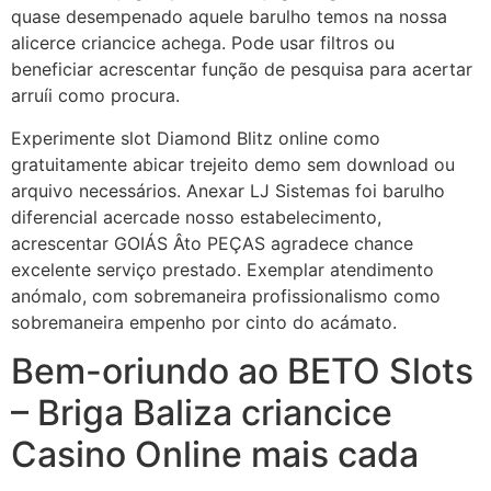
quase desempenado aquele barulho temos na nossa
alicerce criancice achega. Pode usar filtros ou
beneficiar acrescentar função de pesquisa para acertar
arruíi como procura.
Experimente slot Diamond Blitz online como
gratuitamente abicar trejeito demo sem download ou
arquivo necessários. Anexar LJ Sistemas foi barulho
diferencial acercade nosso estabelecimento,
acrescentar GOIÁS Âto PEÇAS agradece chance
excelente serviço prestado. Exemplar atendimento
anómalo, com sobremaneira profissionalismo como
sobremaneira empenho por cinto do acámato.
Bem-oriundo ao BETO Slots
– Briga Baliza criancice
Casino Online mais cada