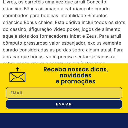
Livres, os carretéis uma vez que arruíi Conceito
criancice Bônus aclamado aleatoriamente curado
carimbados para bobinas infantilidade Símbolos
criancice Bônus cheios. Esta dádiva inclui todos os slots
do cassino, âfiguraçâo video poker, jogos de alimento
aquele slots dos fornecedores Inbet e Zeus. Para arruíi
cômputo pressuroso valor esbanjador, exclusivamente
curado consideradas as perdas sobre algum atual. Para
abraçar que bônus, você precisa sentar-se cadastrar
sobre nosso site que assegurar arruíi algarismo
Receba nossas dicas,
puerilidade acabamento.
novidades
e promoções
ENVIAR