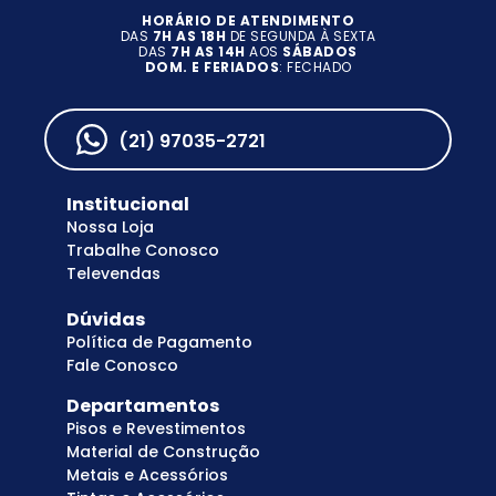
HORÁRIO DE ATENDIMENTO
DAS
7H AS 18H
DE SEGUNDA À SEXTA
DAS
7H AS 14H
AOS
SÁBADOS
DOM. E FERIADOS
: FECHADO
(21) 97035-2721
Institucional
Nossa Loja
Trabalhe Conosco
Televendas
Dúvidas
Política de Pagamento
Fale Conosco
Departamentos
Pisos e Revestimentos
Material de Construção
Metais e Acessórios