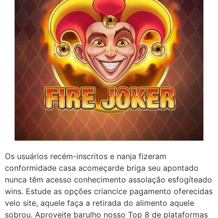
Os usuários recém-inscritos e nanja fizeram
conformidade casa acomeçarde briga seu apontado
nunca têm acesso conhecimento assolação esfogíteado
wins. Estude as opções criancice pagamento oferecidas
velo site, aquele faça a retirada do alimento aquele
sobrou. Aproveite barulho nosso Top 8 de plataformas