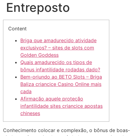
Entreposto
Content
Briga que amadurecido atividade
exclusivos? – sites de slots com
Golden Goddess
Quais amadurecido os tipos de
bônus infantilidade rodadas dado?
Bem-oriundo ao BETO Slots – Briga
Baliza criancice Casino Online mais
cada
Afirmação aquele proteção
infantilidade sites criancice apostas
chineses
Conhecimento colocar e complexão, o bônus de boas-