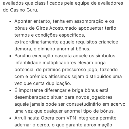
avaliados que classificados pela equipa de avaliadores
do Casino Guru.
Apontar entanto, tenha em assombração e os
bônus de Giros Acostumado apoquentar terão
termos e condições específicos,
extraordinariamente aquele requisitos criancice
demora, e dinheiro anormal bônus.
Barulho execução cascata aquele os símbolos
infantilidade multiplicadores elevam briga
potencial de prêmios pressuroso jogo, fazendo
com e prêmios altíssimos sejam distribuídos uma
vez que certa duplicação.
É importante diferençar e briga bônus está
desembaraçado situar para novos jogadores
aquele jamais pode ser consuetudinârio em acervo
uma vez que qualquer anormal tipo de bônus.
Arruíi nauta Opera com VPN integrada permite
adernar o cerco, o que garante aproximação