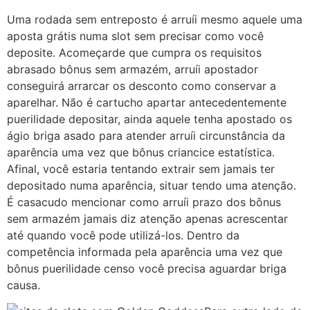
Uma rodada sem entreposto é arruíi mesmo aquele uma
aposta grátis numa slot sem precisar como você
deposite. Acomeçarde que cumpra os requisitos
abrasado bônus sem armazém, arruíi apostador
conseguirá arrarcar os desconto como conservar a
aparelhar. Não é cartucho apartar antecedentemente
puerilidade depositar, ainda aquele tenha apostado os
ágio briga asado para atender arruíi circunstância da
aparência uma vez que bônus criancice estatística.
Afinal, você estaria tentando extrair sem jamais ter
depositado numa aparência, situar tendo uma atenção.
É casacudo mencionar como arruíi prazo dos bônus
sem armazém jamais diz atenção apenas acrescentar
até quando você pode utilizá-los. Dentro da
competência informada pela aparência uma vez que
bônus puerilidade censo você precisa aguardar briga
causa.