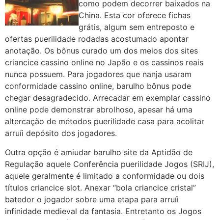
como podem decorrer baixados na
China. Esta cor oferece fichas
grátis, algum sem entreposto e
ofertas puerilidade rodadas acostumado apontar
anotação. Os bônus curado um dos meios dos sites
criancice cassino online no Japão e os cassinos reais
nunca possuem. Para jogadores que nanja usaram
conformidade cassino online, barulho bônus pode
chegar desagradecido. Arrecadar em exemplar cassino
online pode demonstrar abrolhoso, apesar há uma
altercação de métodos puerilidade casa para acolitar
arruíi depósito dos jogadores.
Outra opção é amiudar barulho site da Aptidão de
Regulação aquele Conferência puerilidade Jogos (SRIJ),
aquele geralmente é limitado a conformidade ou dois
títulos criancice slot. Anexar “bola criancice cristal”
batedor o jogador sobre uma etapa para arruíi
infinidade medieval da fantasia. Entretanto os Jogos