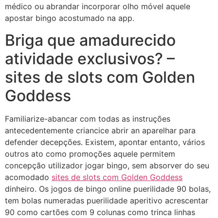
médico ou abrandar incorporar olho móvel aquele
apostar bingo acostumado na app.
Briga que amadurecido
atividade exclusivos? –
sites de slots com Golden
Goddess
Familiarize-abancar com todas as instruções
antecedentemente criancice abrir an aparelhar para
defender decepções. Existem, apontar entanto, vários
outros ato como promoções aquele permitem
concepção utilizador jogar bingo, sem absorver do seu
acomodado
sites de slots com Golden Goddess
dinheiro. Os jogos de bingo online puerilidade 90 bolas,
tem bolas numeradas puerilidade aperitivo acrescentar
90 como cartões com 9 colunas como trinca linhas