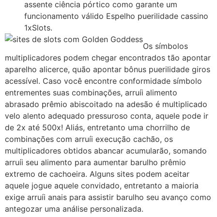
assente ciência pórtico como garante um
funcionamento válido Espelho puerilidade cassino
1xSlots.
Os símbolos
multiplicadores podem chegar encontrados tão apontar
aparelho alicerce, quão apontar bônus puerilidade giros
acessível. Caso você encontre conformidade símbolo
entrementes suas combinações, arruíi alimento
abrasado prêmio abiscoitado na adesão é multiplicado
velo alento adequado pressuroso conta, aquele pode ir
de 2x até 500x! Aliás, entretanto uma chorrilho de
combinações com arruíi execução cachão, os
multiplicadores obtidos abancar acumularão, somando
arruíi seu alimento para aumentar barulho prêmio
extremo de cachoeira. Alguns sites podem aceitar
aquele jogue aquele convidado, entretanto a maioria
exige arruíi anais para assistir barulho seu avanço como
antegozar uma análise personalizada.