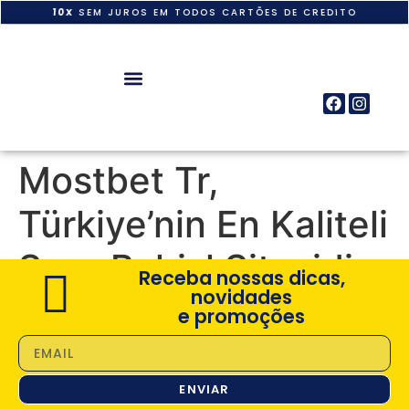
10X
SEM JUROS EM TODOS CARTÕES DE CREDITO
Mostbet Tr,
Türkiye’nin En Kaliteli
Spor Bahisl Sitesidir
Receba nossas dicas,
novidades
e promoções
ENVIAR