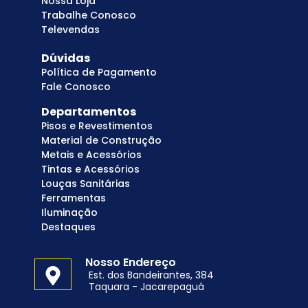
Nossa Loja
Trabalhe Conosco
Televendas
Dúvidas
Política de Pagamento
Fale Conosco
Departamentos
Pisos e Revestimentos
Material de Construção
Metais e Acessórios
Tintas e Acessórios
Louças Sanitárias
Ferramentas
Iluminação
Destaques
Nosso Endereço
Est. dos Bandeirantes, 384
Taquara - Jacarepaguá