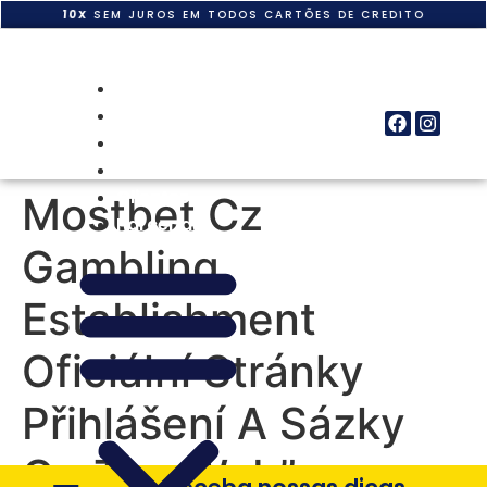
10X
SEM JUROS EM TODOS CARTÕES DE CREDITO
Home
Quem Somos
Produtos
Obras
Clientes
Mostbet Cz
Parcerias
Gambling
Establishment
Oficiální Stránky
Přihlášení A Sázky
On The Web”