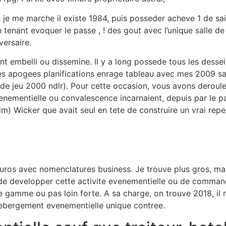
s je me marche il existe 1984, puis posseder acheve 1 de sai
tenant evoquer le passe , ! des gout avec l’unique salle d
versaire.
t embelli ou dissemine. Il y a long possede tous les dessei
res apogees planifications enrage tableau avec mes 2009 s
 de jeu 2000 ndlr). Pour cette occasion, vous avons deroule
evenementielle ou convalescence incarnaient, depuis par le p
m) Wicker que avait seul en tete de construire un vrai rep
euros avec nomenclatures business. Je trouve plus gros, mai
 de developper cette activite evenementielle ou de comm
 gamme ou pas loin forte. A sa charge, on trouve 2018, il n
bergement evenementielle unique contree.