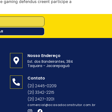
 de gaming defendus creent participe a
AR
Nosso Endereço
Est. dos Bandeirantes, 384
Taquara - Jacarepaguá
o
Contato
(21) 2445-0209
(21) 3342-2215
(21) 2427-3201
comercial@acasadoconstrutor.com.br