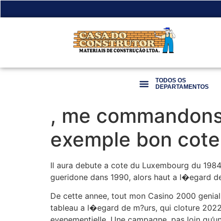
TODOS OS
DEPARTAMENTOS
, me commandons y
exemple bon cot
Il aura debute a cote du Luxembourg du 198
gueridone dans 1990, alors haut a l�egard de
De cette annee, tout mon Casino 2000 genial 
tableau a l�egard de m?urs, qui cloture 2022
evenementielle. Une campagne, pas loin qu’un 