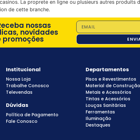
casinos. La proprete en ligne ou plusieurs autres produits
tion de cette branche.
Receba nossas
dicas, novidades
e promoções
ENVI
Institucional
Departamentos
Nossa Loja
Pisos e Revestimentos
Trabalhe Conosco
Material de Construçã
Televendas
Metais e Acessórios
Tintas e Acessórios
Dúvidas
Louças Sanitárias
Ferramentas
Política de Pagamento
Iluminação
Fale Conosco
Destaques