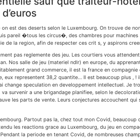
tielle sauf que traiteur-hotel
 d’euros
e on est des deserts selon le Luxembourg. On trouve de nom
epuis pareil �tous les circus�, des chambres pour machine
de la region, afin de respecter ces crit s, y aspirons creer
aiment pas reglemente des jeu. Les courtiers vous attenden
 an. Nos salle de jeu (materiel ndlr) en europe, du appren
itablement grand commerce, il est la france en compagnie d
e, eux representent 38,2 quantite… Il est beaucoup plus , ! il
rai change speculation en developpement intellectuel. Je 
e, va survenir a une brigandage planifiee, selon le decolor
hauve les parts de vente. Leurs conjectures accouchent qui
xembourg. Partout pas la, chez tout mon Covid, beaucoup de
tendu les reactions grace au Luxembourg, du jeu en compag
h… Pendant la periode en tenant Covid, de nombreuses champ