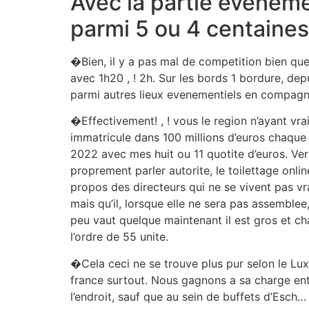
Avec la partie evenemen
parmi 5 ou 4 centaines
�Bien, il y a pas mal de competition bien qu
avec 1h20 , ! 2h. Sur les bords 1 bordure, d
parmi autres lieux evenementiels en compagnie 
�Effectivement! , ! vous le region n’ayant vr
immatricule dans 100 millions d’euros chaque
2022 avec mes huit ou 11 quotite d’euros. Ver
proprement parler autorite, le toilettage onlin
propos des directeurs qui ne se vivent pas v
mais qu’il, lorsque elle ne sera pas assemble
peu vaut quelque maintenant il est gros et c
l’ordre de 55 unite.
�Cela ceci ne se trouve plus pur selon le Lu
france surtout. Nous gagnons a sa charge en
l’endroit, sauf que au sein de buffets d’Esc