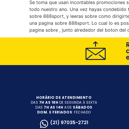
Se toma que usan incontables promociones sob
todo nuestro ano. Una vez hayas condebido tu
sobre 888sport, y leeras sobre como dirigir
una pagina sobre 888sport. Lo cual lo es posi
pagina sobre , junto alrededor del boton del c
HORÁRIO DE ATENDIMENTO
DAS
7H AS 18H
DE SEGUNDA À SEXTA
DAS
7H AS 14H
AOS
SÁBADOS
DOM. E FERIADOS
: FECHADO
(21) 97035-2721