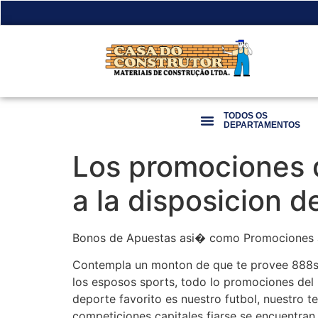
TODOS OS
DEPARTAMENTOS
Los promociones d
a la disposicion d
Bonos de Apuestas asi� como Promociones 
Contempla un monton de que te provee 888sp
los esposos sports, todo lo promociones del 
deporte favorito es nuestro futbol, nuestro t
competiciones capitales fiarse se encuentran