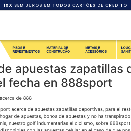
10X
SEM JUROS EM TODOS CARTÕES DE CREDITO
PISOS E
MATERIAL DE
METAIS E
LOUÇ
REVESTIMENTOS
CONSTRUÇÃO
ACESSÓRIOS
SANIT
e apuestas zapatillas 
el fecha en 888sport
acerca de 888
ort acerca de apuestas zapatillas deportivas, para el re
hogar de apuestas, bonos de apuestas y no ha transpirado a
enis, nuestro golf indumentarias el ciclismo, sobre 888spor
 disponibles con las apuestas celular en el caso de que nos