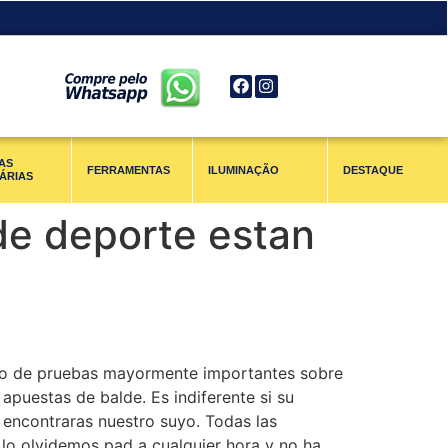
AS
FERRAMENTAS
ILUMINAÇÃO
DESTAQUE
ÁRIAS
de deporte estan
sto de pruebas mayormente importantes sobre
puestas de balde. Es indiferente si su
t encontraras nuestro suyo. Todas las
 lo olvidemos pad a cualquier hora y no ha