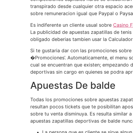
transpirado desde cualquier otra espacio ac
sobre remuneracion igual que Paypal o Pays
Es indiferente un cliente usual sobre
Casino F
La publicidad de apuestas zapatillas de tenis
obligado deberias tambien usar la Calculador
Si te gustaria dar con las promociones sobre
�Promociones’. Automaticamente, el menu sob
cual se encuentran que existen; empezando d
deportivas sin cargo en quienes se podra ap
Apuestas De balde
Todas los promociones sobre apuestas zapatil
resultan pocos tickets que te posibilitan apo
sobre tu venta disminuya. Es resulta similar 
apuestas zapatillas deportivas de balde nunc
La persona que es cliente se sirve algu