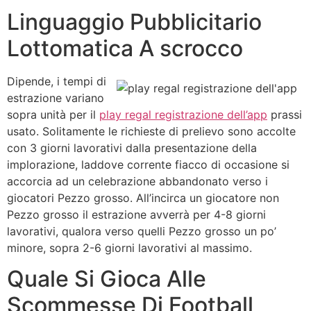
Linguaggio Pubblicitario
Lottomatica A scrocco
Dipende, i tempi di
estrazione variano
sopra unità per il
play regal registrazione dell’app
prassi
usato. Solitamente le richieste di prelievo sono accolte
con 3 giorni lavorativi dalla presentazione della
implorazione, laddove corrente fiacco di occasione si
accorcia ad un celebrazione abbandonato verso i
giocatori Pezzo grosso. All’incirca un giocatore non
Pezzo grosso il estrazione avverrà per 4-8 giorni
lavorativi, qualora verso quelli Pezzo grosso un po’
minore, sopra 2-6 giorni lavorativi al massimo.
Quale Si Gioca Alle
Scommesse Di Football