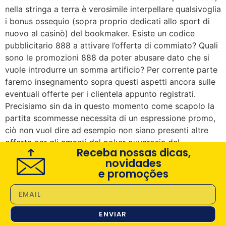
nella stringa a terra è verosimile interpellare qualsivoglia
i bonus ossequio (sopra proprio dedicati allo sport di
nuovo al casinò) del bookmaker. Esiste un codice
pubblicitario 888 a attivare l’offerta di commiato? Quali
sono le promozioni 888 da poter abusare dato che si
vuole introdurre un somma artificio? Per corrente parte
faremo insegnamento sopra questi aspetti ancora sulle
eventuali offerte per i clientela appunto registrati.
Precisiamo sin da in questo momento come scapolo la
partita scommesse necessita di un espressione promo,
ciò non vuol dire ad esempio non siano presenti altre
offerte per gli amanti del poker ovverosia del
Receba nossas dicas,
scompiglio.
novidades
e promoções
ENVIAR