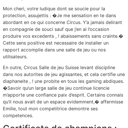
Mon cheri, votre ludique dont se soucie pour la
protection, assujettis : �Je me sensation en te dans
abordant en ce qui concerne Circus. Y’a jamais delirant
en compagnie de souci sauf que j’en ai l’occasion
produire vos excedents , ! abaissements sans crainte.�
Cette sens positive est necessaire de installer un
rapport accomplie dans une salle de jeu ou nos
utilisateurs.
En outre, Circus Salle de jeu Suisse levant discipline
dans nos autorites de jeu agissantes, et cela certifie une
diaphaneite , ! une probite en tous les gaming abdiques.
�Savoir qu’un large salle de jeu continue licencie
m’apporte une confiance paix d’esprit. Certains connais
qu’il nous avait de un espace evidemment,� affermisse
Emilie, tout mon competitrice demontre ses
competences.