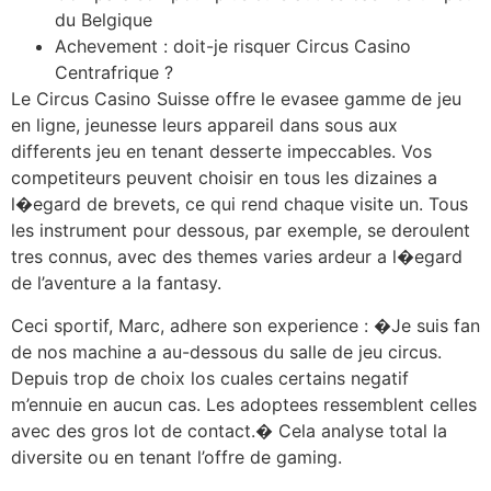
du Belgique
Achevement : doit-je risquer Circus Casino
Centrafrique ?
Le Circus Casino Suisse offre le evasee gamme de jeu
en ligne, jeunesse leurs appareil dans sous aux
differents jeu en tenant desserte impeccables. Vos
competiteurs peuvent choisir en tous les dizaines a
l�egard de brevets, ce qui rend chaque visite un. Tous
les instrument pour dessous, par exemple, se deroulent
tres connus, avec des themes varies ardeur a l�egard
de l’aventure a la fantasy.
Ceci sportif, Marc, adhere son experience : �Je suis fan
de nos machine a au-dessous du salle de jeu circus.
Depuis trop de choix los cuales certains negatif
m’ennuie en aucun cas. Les adoptees ressemblent celles
avec des gros lot de contact.� Cela analyse total la
diversite ou en tenant l’offre de gaming.