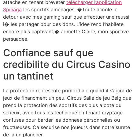
attache en tenant breveter
télécharger l’application
Spinaga
les sportifs amenages. �Toute accole le
detour avec mes gaming sauf que effectuer une reussi
i� les partager pour des dons. L’idee rend l’habilete
encore plus captivant,� admette Claire, mon sportive
persuadee.
Confiance sauf que
credibilite du Circus Casino
un tantinet
La protection represente primordiale quand il s’agira de
jeux de financment un peu. Circus Salle de jeu Belgique
prend la protection des sportifs des plus a cote du
serieux, avec tous les technique en tenant cryptage
confuses pour barder les donnees personnelles ou
fructueuses. Ca securise nos joueurs dans notre surete
de la un plancher.