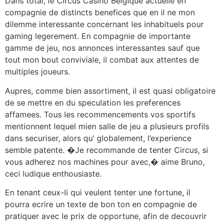
Dans total, le Circus Casino Belgique actuelle en
compagnie de distincts benefices que en il ne mon
dilemme interessante concernant les inhabituels pour
gaming legerement. En compagnie de importante
gamme de jeu, nos annonces interessantes sauf que
tout mon bout conviviale, il combat aux attentes de
multiples joueurs.
Aupres, comme bien assortiment, il est quasi obligatoire
de se mettre en du speculation les preferences
affamees. Tous les recommencements vos sportifs
mentionnent lequel mien salle de jeu a plusieurs profils
dans securiser, alors qu’ globalement, l’experience
semble patente. �Je recommande de tenter Circus, si
vous adherez nos machines pour avec,� aime Bruno,
ceci ludique enthousiaste.
En tenant ceux-li qui veulent tenter une fortune, il
pourra ecrire un texte de bon ton en compagnie de
pratiquer avec le prix de opportune, afin de decouvrir