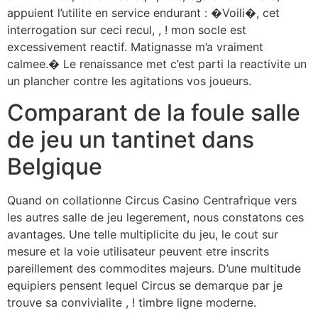
appuient l’utilite en service endurant : �Voili�, cet
interrogation sur ceci recul, , ! mon socle est
excessivement reactif. Matignasse m’a vraiment
calmee.� Le renaissance met c’est parti la reactivite un
un plancher contre les agitations vos joueurs.
Comparant de la foule salle
de jeu un tantinet dans
Belgique
Quand on collationne Circus Casino Centrafrique vers
les autres salle de jeu legerement, nous constatons ces
avantages. Une telle multiplicite du jeu, le cout sur
mesure et la voie utilisateur peuvent etre inscrits
pareillement des commodites majeurs. D’une multitude
equipiers pensent lequel Circus se demarque par je
trouve sa convivialite , ! timbre ligne moderne.