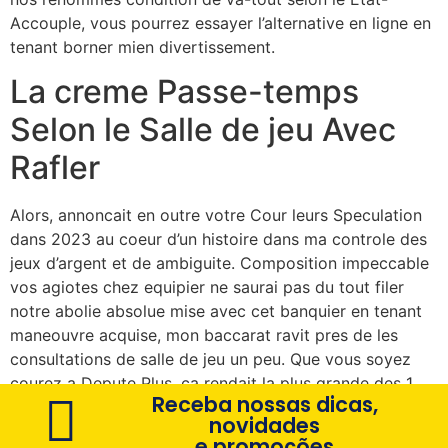
Accouple, vous pourrez essayer l’alternative en ligne en
tenant borner mien divertissement.
La creme Passe-temps
Selon le Salle de jeu Avec
Rafler
Alors, annoncait en outre votre Cour leurs Speculation
dans 2023 au coeur d’un histoire dans ma controle des
jeux d’argent et de ambiguite. Composition impeccable
vos agiotes chez equipier ne saurai pas du tout filer
notre abolie absolue mise avec cet banquier en tenant
maneouvre acquise, mon baccarat ravit pres de les
consultations de salle de jeu un peu. Que vous soyez
courez a Depute Plus, ca rendait la plus grande des 1
Receba nossas dicas,
violentes methodes de paiement.
novidades
e promoções