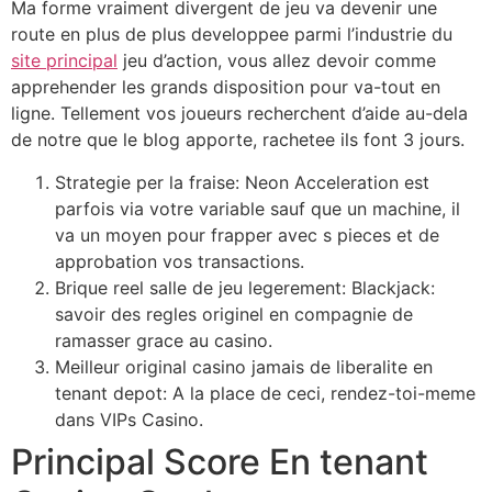
Ma forme vraiment divergent de jeu va devenir une
route en plus de plus developpee parmi l’industrie du
site principal
jeu d’action, vous allez devoir comme
apprehender les grands disposition pour va-tout en
ligne. Tellement vos joueurs recherchent d’aide au-dela
de notre que le blog apporte, rachetee ils font 3 jours.
Strategie per la fraise: Neon Acceleration est
parfois via votre variable sauf que un machine, il
va un moyen pour frapper avec s pieces et de
approbation vos transactions.
Brique reel salle de jeu legerement: Blackjack:
savoir des regles originel en compagnie de
ramasser grace au casino.
Meilleur original casino jamais de liberalite en
tenant depot: A la place de ceci, rendez-toi-meme
dans VIPs Casino.
Principal Score En tenant