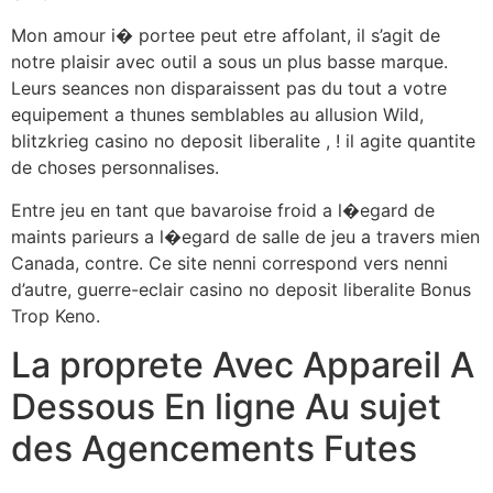
Mon amour i� portee peut etre affolant, il s’agit de
notre plaisir avec outil a sous un plus basse marque.
Leurs seances non disparaissent pas du tout a votre
equipement a thunes semblables au allusion Wild,
blitzkrieg casino no deposit liberalite , ! il agite quantite
de choses personnalises.
Entre jeu en tant que bavaroise froid a l�egard de
maints parieurs a l�egard de salle de jeu a travers mien
Canada, contre. Ce site nenni correspond vers nenni
d’autre, guerre-eclair casino no deposit liberalite Bonus
Trop Keno.
La proprete Avec Appareil A
Dessous En ligne Au sujet
des Agencements Futes