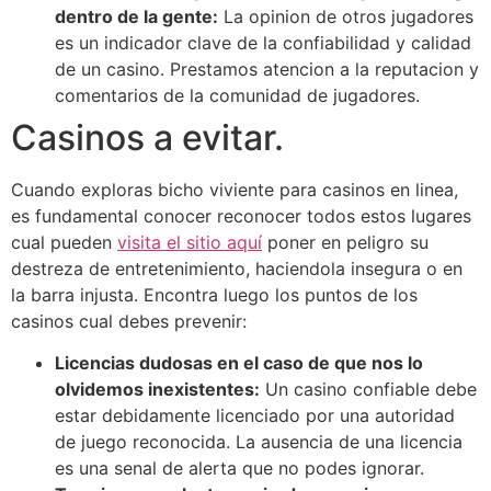
dentro de la gente:
La opinion de otros jugadores
es un indicador clave de la confiabilidad y calidad
de un casino. Prestamos atencion a la reputacion y
comentarios de la comunidad de jugadores.
Casinos a evitar.
Cuando exploras bicho viviente para casinos en linea,
es fundamental conocer reconocer todos estos lugares
cual pueden
visita el sitio aquí
poner en peligro su
destreza de entretenimiento, haciendola insegura o en
la barra injusta. Encontra luego los puntos de los
casinos cual debes prevenir:
Licencias dudosas en el caso de que nos lo
olvidemos inexistentes:
Un casino confiable debe
estar debidamente licenciado por una autoridad
de juego reconocida. La ausencia de una licencia
es una senal de alerta que no podes ignorar.