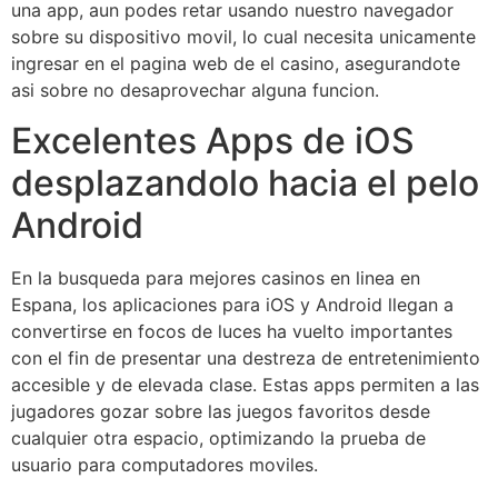
una app, aun podes retar usando nuestro navegador
sobre su dispositivo movil, lo cual necesita unicamente
ingresar en el pagina web de el casino, asegurandote
asi sobre no desaprovechar alguna funcion.
Excelentes Apps de iOS
desplazandolo hacia el pelo
Android
En la busqueda para mejores casinos en linea en
Espana, los aplicaciones para iOS y Android llegan a
convertirse en focos de luces ha vuelto importantes
con el fin de presentar una destreza de entretenimiento
accesible y de elevada clase. Estas apps permiten a las
jugadores gozar sobre las juegos favoritos desde
cualquier otra espacio, optimizando la prueba de
usuario para computadores moviles.