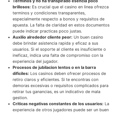
Terminos y no ha transpirado esencia poco
brillosos:
Es crucial que el casino en linea ofrezca
terminos y condiciones transparentes,
especialmente respecto a bonos y requisitos de
apuesta. La falta de claridad en estos documentos
puede indicar practicas poco justas.
Auxilio alrededor cliente peor:
Un buen casino
debe brindar asistencia rapida y eficaz a sus
usuarios. Si el soporte al cliente es insuficiente o
ineficaz, indica una falta de compromiso con la
experiencia del jugador.
Procesos de jubilacion lentos o en la barra
dificiles:
Los casinos deben ofrecer procesos de
retiro claros y eficientes. Si te encontras con
demoras excesivas o requisitos complicados para
retirar tus ganancias, es un indicativo de mala
gestion.
Criticas negativas constantes de los usuarios:
La
experiencia de otros jugadores puede ser un buen