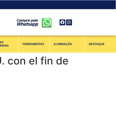
AS
FERRAMENTAS
ILUMINAÇÃO
DESTAQUE
ÁRIAS
 con el fin de