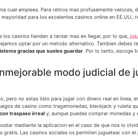
rma cual emplees. Para retiros mas profusamente veloces, de
n mayoridad para los excelentes casinos online en EE.UU., 
e los casinos tienden a tardar mas en llegar, por lo que,
jok
nsejamos optar por un metodo alternativo. Tambien debes t
sistema gracias que sueles guardar
. Por lo tanto, escoge 
nmejorable modo judicial de ju
o, pero no estas listo para jugar con dinero real en linea,
 juegos de casino como tragamonedas, blackjack y ruleta que
on traspaso irreal
y, aunque puedes comprar monedas y ex
ostar mediante la aplicacion en el caso de que nos lo ol
s gratis. Las casinos sociales os permiten juguetear con e