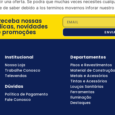
r una oferta. Se podra que muchas veces necesites cualqu
ate de saber debido a los terminos movernos inforar nuestro
Receba nossas
dicas, novidades
e promoções
ENVI
Institucional
Departamentos
Nossa Loja
Pisos e Revestimentos
Trabalhe Conosco
Material de Construçã
Televendas
Metais e Acessórios
Tintas e Acessórios
Dúvidas
Louças Sanitárias
Ferramentas
Política de Pagamento
Iluminação
Fale Conosco
Destaques