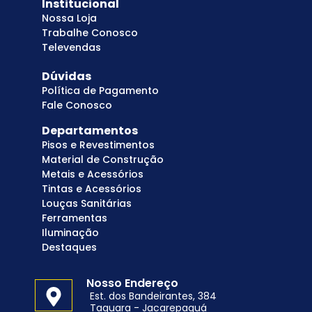
Institucional
Nossa Loja
Trabalhe Conosco
Televendas
Dúvidas
Política de Pagamento
Fale Conosco
Departamentos
Pisos e Revestimentos
Material de Construção
Metais e Acessórios
Tintas e Acessórios
Louças Sanitárias
Ferramentas
Iluminação
Destaques
Nosso Endereço
Est. dos Bandeirantes, 384
Taquara - Jacarepaguá