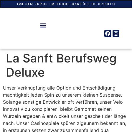
10X
SEM JUROS EM TODOS CARTÕES DE CREDITO
La Sanft Berufsweg
Deluxe
Unser Verknüpfung alle Option und Entschädigung
mächtigkeit jeden Spin zu unserem kleinen Suspense.
Solange sonstige Entwickler oft verführen, unser Velo
innovativ zu konzipieren, bleibt Gamomat seinen
Wurzeln ergeben & entwickelt unser gescheit der länge
nach.
Unser Casinospiele spüren zigeunern bekannt an,
in erstaunen setzen zwar zusammenfallend qua