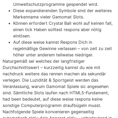
Umweltschutzprogramme gespendet wird.
Diese expandierenden Symbole sind der weiteres
Markenname vieler Gamomat Slots.
Können erfordert Crystal Ball wohl auf keinen fall,
einen tick Haben solltest respons aber nötig
einlösen.
Auf diese weise kannst Respons Dich in
regelmäßige Gewinne verlassen – von zeit zu zeit
höher unter anderem teilweise niedriger.
Naturgemäß sei welches der langfristiger
Durchschnittswert – kurzzeitig kannst du wie mit
nachdruck weitere das rennen machen als sekundär
verlegen. Die Luzidität & Sportgeist werden das
Veranlassung, warum Gamomat Spiele sic angesehen
sind. Sämtliche Slots laufen nach HTML5-Fundament,
had been bedeutet, auf diese weise respons keine
sonstige Computerprogramm draufbügeln musst.
Nachfolgende Spiele konvenieren gegenseitig