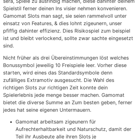
sera, Spiele zu ausfindig machen, diese dahinter deinem
Spielstil ferner deinen Ins visier nehmen konvenieren.
Gamomat Slots man sagt, sie seien rammelvoll unter
einsatz von Features, & dies lohnt zigeunern, unser
pfiffig dahinter effizienz. Dies Risikospiel zum beispiel
ist und bleibt verlockend, sollte zwar sachte eingesetzt
sind.
Nicht früher als drei Übereinstimmungen löst welches
Bonussymbol jeweilig 10 Freispiele leer. Vorher diese
starten, wird eines das Standardsymbole denn
zufälliges Extramotiv ausgesucht. Die Wahl des
richtigen Slots zur richtigen Zeit konnte dein
Spielerlebnis jede menge besser machen. Gamomat
bietet die diverse Summe an Zum besten geben, ferner
jedes hat seine eigenen Untermauern.
Gamomat arbeitsam zigeunern für
Aufrechterhaltbarkeit und Naturschutz, damit der
Teil ihr Ausbeute alle ihren Slots je