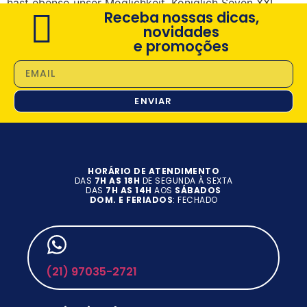
hast ebenso unser Möglichkeit, Königlich Seven XXL
Receba nossas dicas,
unterwegs auszuprobieren.
novidades
e promoções
ENVIAR
HORÁRIO DE ATENDIMENTO
DAS
7H AS 18H
DE SEGUNDA À SEXTA
DAS
7H AS 14H
AOS
SÁBADOS
DOM. E FERIADOS
: FECHADO
(21) 97035-2721