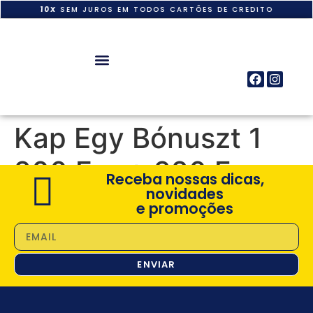
10X
SEM JUROS EM TODOS CARTÕES DE CREDITO
Kap Egy Bónuszt 1
200 Eur + 220 Fs
Receba nossas dicas,
novidades
e promoções
ENVIAR